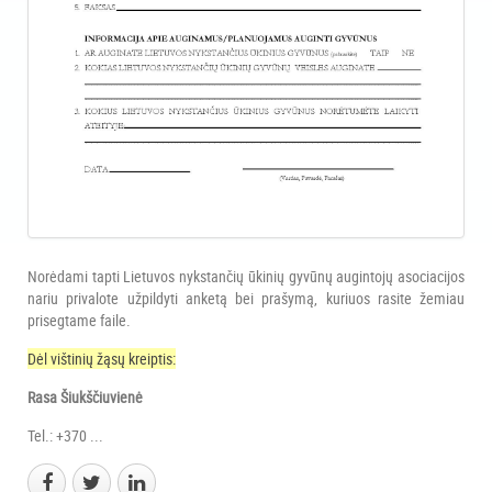
Norėdami tapti Lietuvos nykstančių ūkinių gyvūnų augintojų asociacijos
nariu privalote užpildyti anketą bei prašymą, kuriuos rasite žemiau
prisegtame faile.
Dėl vištinių žąsų kreiptis:
Rasa Šiukščiuvienė
Tel.: +370 ...