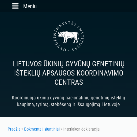
Skip to main content
Meniu
LIETUVOS ŪKINIŲ GYVŪNŲ GENETINIŲ
IŠTEKLIŲ APSAUGOS KOORDINAVIMO
CENTRAS
Koordinuoja ūkinių gyvūnų nacionalinių genetinių išteklių
kaupimą, tyrimą, stebėseną ir išsaugojimą Lietuvoje
Pradžia
»
Dokmentai, siuntiniai
» Interlaken deklaracija