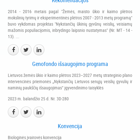
2014 - 2016 metais pagal "Žemės, maisto ūkio ir kaimo plėtros
mokslinių tyrimų ir eksperimentinės plėtros 2007 - 2013 metų programą"
buvo vykdomas projektas "Nykstančių ūkinių gyvūnų veislių, veisiamų
mažomis populiacijomis, inbrydingo laipsnio nustatymas" (Nr. MT - 14 -
13). ...
Genofondo išsaugojimo programa
Lietuvos žemės ūkio ir kaimo plėtros 2023–2027 metų strateginio plano
intervencinės priemonės „Nykstančių Lietuvos senųjų veislių gyvulių ir
naminių paukščių išsaugojimas“ įgyvendinimo taisyklės
2023 m. balandžio 25 d. Nr. 3D-280
Konvencija
Biologinės įvairovės konvencija