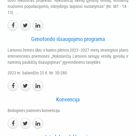
buvo vykdomas projektas "Nykstančių ūkinių gyvūnų veislių, veisiamų
mažomis populiacijomis, inbrydingo laipsnio nustatymas" (Nr. MT - 14 -
13). ...
Genofondo išsaugojimo programa
Lietuvos žemės ūkio ir kaimo plėtros 2023–2027 metų strateginio plano
intervencinės priemonės „Nykstančių Lietuvos senųjų veislių gyvulių ir
naminių paukščių išsaugojimas“ įgyvendinimo taisyklės
2023 m. balandžio 25 d. Nr. 3D-280
Konvencija
Biologinės įvairovės konvencija