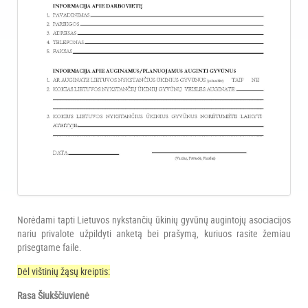
Norėdami tapti Lietuvos nykstančių ūkinių gyvūnų augintojų asociacijos
nariu privalote užpildyti anketą bei prašymą, kuriuos rasite žemiau
prisegtame faile.
Dėl vištinių žąsų kreiptis:
Rasa Šiukščiuvienė