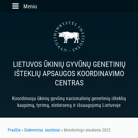
Skip to main content
Meniu
LIETUVOS ŪKINIŲ GYVŪNŲ GENETINIŲ
IŠTEKLIŲ APSAUGOS KOORDINAVIMO
CENTRAS
Koordinuoja ūkinių gyvūnų nacionalinių genetinių išteklių
kaupimą, tyrimą, stebėseną ir išsaugojimą Lietuvoje
Pradžia
»
Dokmentai, siuntiniai
» Monitoringo ataskaita 2022