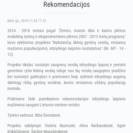
Rekomendacijos
Įkėlė
gic
, 2016-11-28 17:33
2014 - 2016 metais pagal "Žemės, maisto ūkio ir kaimo plėtros
mokslinių tyrimų ir eksperimentinės plėtros 2007 - 2013 metų programą"
buvo vykdomas projektas "Nykstančių ūkinių gyvūnų veislių, veisiamų
mažomis populiacijomis, inbrydingo laipsnio nustatymas" (Nr. MT - 14 -
13).
Projekto tikslas: nustatyti saugomų veislių inbrydingo laipsnį ir įvertinti
genetinio ryšio kitimą veislių viduje nuo šių veislių saugojimo pradžios
bei numatyti galimybes ir priemones kaip sulėtinti inbrydingo augimą
skirtingų rūšių gyvūnų veislėse, kurios veisiamos uždarų populiacijų
metodu.
Pridėtame faile pateikiamos rekomendacijos inbrydingo laipsnio
mažinimui saugant Lietuvos vietines veisles.
Tyrimo vadovas: Rūta Šveistienė.
Projekto vykdytojai: Violeta Razmaitė, Alma Račkauskaitė, Agnė
Krikščiūnienė, Šarūnė Marašinskienė.