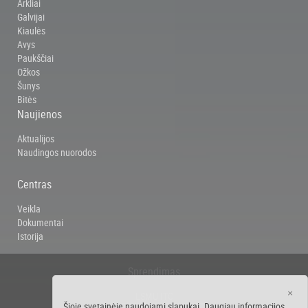
Arkliai
Galvijai
Kiaulės
Avys
Paukščiai
Ožkos
Šunys
Bitės
Naujienos
Aktualijos
Naudingos nuorodos
Centras
Veikla
Dokumentai
Istorija
Sprendimas
×
LSMU ITC
Šioje svetainėje naudojami slapukai. Daugiau informacijos