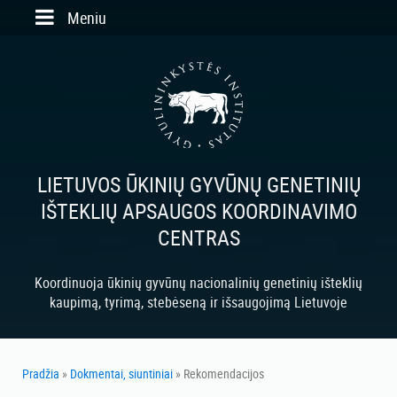
Skip to main content
Meniu
LIETUVOS ŪKINIŲ GYVŪNŲ GENETINIŲ
IŠTEKLIŲ APSAUGOS KOORDINAVIMO
CENTRAS
Koordinuoja ūkinių gyvūnų nacionalinių genetinių išteklių
kaupimą, tyrimą, stebėseną ir išsaugojimą Lietuvoje
Pradžia
»
Dokmentai, siuntiniai
» Rekomendacijos