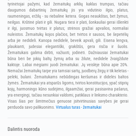
tyrinėtojai pažymi, kad žemaitukų arklių kaklas trumpas, tačiau
daugumos dabartinių žemaitukų jis yra vidutinio ilgio, platus,
raumeningas, eržilų - su riebaline ketera. Gogas neaukštas, bet žymus,
neilgas. Krūtinė plati ir gili. Nugara tiesi ir plati, šonkauliai gerai išlenkti
ir ilgi, juosmuo tvirtas ir platus; strėnos gražiai apvalios, normaliai
nuleistos. Žemaitukų kojos plačios, bet tvirtos ir sausos, be šepetėlių
arba jie nedideli. Kanopa nedidelė, beveik apvali, gili. Eisena lengva,
plaukianti, judesiai elegantiški, grakštūs, gera risčia ir šuolis.
Žemaitukais galima dirbti, važiuoti, jodinėti. Dažniausiai žemaitukai
būna bėri be jokių baltų žymių arba su žilute, nedidele žvaigždute
kaktoje. Labai mėgiami juodi žemaitukai. Jų veislėje būna apie 20%.
Nemažai žemaitukų tarpe yra tamsiai sartų, juodbėrų žirgų ir tik keletas -
pelėki, bulani. Žemaitukams nebūdingas keršumas ir didelės baltos
žymės. Žemaitukai yra atsparūs ligoms, tvirtos konstitucijos, ypač stiprių
kojų, harmoningo kūno sudėjimo, ilgaamžiai, gerai pasisavina pašarus,
yra energingi, tačiau nesunkiai valdomi, patiklaus ir linksmo charakterio.
Visas šias per šimtmečius genuose įsitvirtinusias savybes jie gerai
perduoda savo palikuonims.
Virtualus turas - žemaitukai
Dalintis nuoroda