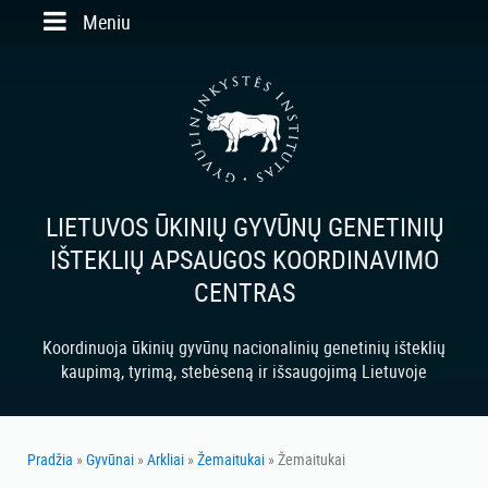
Skip to main content
Meniu
LIETUVOS ŪKINIŲ GYVŪNŲ GENETINIŲ
IŠTEKLIŲ APSAUGOS KOORDINAVIMO
CENTRAS
Koordinuoja ūkinių gyvūnų nacionalinių genetinių išteklių
kaupimą, tyrimą, stebėseną ir išsaugojimą Lietuvoje
Pradžia
»
Gyvūnai
»
Arkliai
»
Žemaitukai
» Žemaitukai