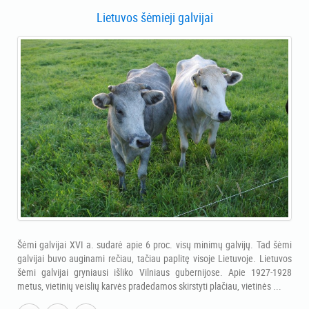
Lietuvos šėmieji galvijai
Šėmi galvijai XVI a. sudarė apie 6 proc. visų minimų galvijų. Tad šėmi
galvijai buvo auginami rečiau, tačiau paplitę visoje Lietuvoje. Lietuvos
šėmi galvijai gryniausi išliko Vilniaus gubernijose. Apie 1927-1928
metus, vietinių veislių karvės pradedamos skirstyti plačiau, vietinės ...