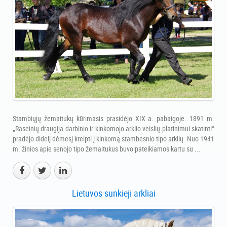
Stambiųjų žemaitukų kūrimasis prasidėjo XIX a. pabaigoje. 1891 m.
„Raseinių draugija darbinio ir kinkomojo arklio veislių platinimui skatinti“
pradėjo didelį dėmesį kreipti į kinkomą stambesnio tipo arklių. Nuo 1941
m. žinios apie senojo tipo žemaitukus buvo pateikiamos kartu su ...
Lietuvos sunkieji arkliai