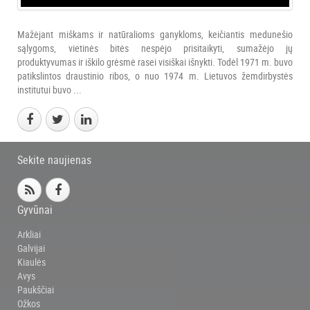
Mažėjant miškams ir natūralioms ganykloms, keičiantis medunešio
sąlygoms, vietinės bitės nespėjo prisitaikyti, sumažėjo jų
produktyvumas ir iškilo grėsmė rasei visiškai išnykti. Todėl 1971 m. buvo
patikslintos draustinio ribos, o nuo 1974 m. Lietuvos žemdirbystės
institutui buvo ...
Sekite naujienas
Gyvūnai
Arkliai
Galvijai
Kiaulės
Avys
Paukščiai
Ožkos