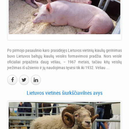
Po pirmojo pasaulinio karo prasidėjęs Lietuvos vietinių kiaulių gerinimas
buvo Lietuvos baltųjų kiaulių veislės formavimosi pradžia. Nors veislė
oficialiai pripažinta daug vėliau, – 1967 metais, tačiau kitų veislių
įvežimas iš užsienio ir jų naudojimas tęsėsi tik iki 1932. Vėliau ...
Lietuvos vietinės šiurkščiavilnės avys