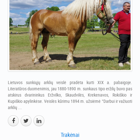
Lietuvos sunkiųjų arklių veislė pradėta kurti XIX a. pabaigoje.
Literatūros duomenimis, jau 1880-1890 m. sunkaus tipo eržilų buvo pas
atskirus dvarininkus Eržvilko, Skaudvilės, Krekenavos, Rokiškio ir
Kupiškio apylinkėse. Veislės kūrimu 1894 m. užsiėmė “Darbui ir važiuoti
arklių ...
Trakėnai