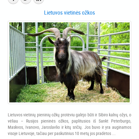
Lietuvos vietinės ožkos
Lietuvos vietinių pieninių ožkų protėviu galėjo būti ir Sibiro kalnų ožys, o
vėliau – Rusijos pieninės ožkos, paplitusios iš Sankt Peterburgo,
Maskvos, Ivanovo, Jaroslavlio ir kitų sričių. Jos buvo ir yra auginamos
visoje Lietuvoje, tačiau per paskutinius 10 metų jos pradėtos ...