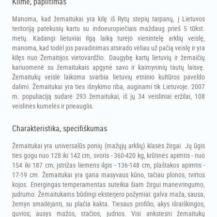
Kilmė, paplitimas
Manoma, kad žemaitukai yra kilę iš Rytų stepių tarpanų, į Lietuvos
teritoriją patekusių kartu su indoeuropiečiais maždaug prieš 5 tūkst.
metų. Kadangi lietuviai ilgą laiką turėjo vienintelę arklių veislę,
manoma, kad todėl jos pavadinimas atsirado vėliau už pačią veislę ir yra
kilęs nuo Žemaitijos vietovardžio. Daugybę kartų lietuvių ir žemaičių
kariuomenė su žemaitukais apgynė savo ir kaimyninių tautų laisvę.
Žemaitukų veislė laikoma svarbia lietuvių etninio kultūros paveldo
dalimi. Žemaitukai yra ties išnykimo riba, auginami tik Lietuvoje. 2007
m. populiaciją sudarė 293 žemaitukai, iš jų 34 veisliniai eržilai, 108
veislinės kumelės ir prieauglis.
Charakteristika, specifiškumas
Žemaitukai yra universalūs ponių (mažųjų arklių) klasės žirgai. Jų ūgis
ties gogu nuo 128 iki 142 cm, svoris - 360-420 kg, krūtinės apimtis - nuo
154 iki 187 cm, įstrižas liemens ilgis - 136-148 cm, plaštakos apimtis -
17-19 cm. Žemaitukai yra gana masyvaus kūno, tačiau plonos, tvirtos
kojos. Energingas temperamentas suteikia šiam žirgui manevringumo,
judrumo. Žemaitukams būdingi eksterjero požymiai: galva maža, sausa,
žemyn smailėjanti, su plačia kakta. Tiesaus profilio, akys išraiškingos,
guvios; ausys mažos, stačios, judrios. Visi ankstesni žemaitukų