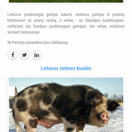
Lietuvos juodmargiai galvijai sukurti, vietinius galvijus iš pradžių
kryžminant su įvairių veislių, o vėliau - su Olandijos juodmargiais,
ostfryzais bei Švedijos juodmargiais galvijais, dar vėliau mišrūnus
veisiant tarpusavyje.
Iki Pirmojo pasaulinio karo didžiausią ...
Lietuvos vietinės kiaulės