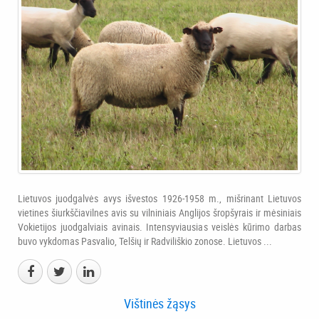
Lietuvos juodgalvės avys išvestos 1926-1958 m., mišrinant Lietuvos
vietines šiurkščiavilnes avis su vilniniais Anglijos šropšyrais ir mėsiniais
Vokietijos juodgalviais avinais. Intensyviausias veislės kūrimo darbas
buvo vykdomas Pasvalio, Telšių ir Radviliškio zonose. Lietuvos ...
Vištinės žąsys