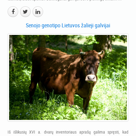
Senojo genotipo Lietuvos žalieji galvijai
Iš išlikusių XVI a. dvarų inventoriaus aprašų galima spręsti, kad