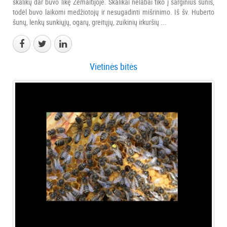
skalikų dar buvo likę Žemaitijoje. Skalikai nelabai tiko į sarginius šunis,
todėl buvo laikomi medžiotojų ir nesugadinti mišrinimo. Iš šv. Huberto
šunų, lenkų sunkiųjų, ogarų, greitųjų, zuikinių irkuršių ...
Vietinės bitės