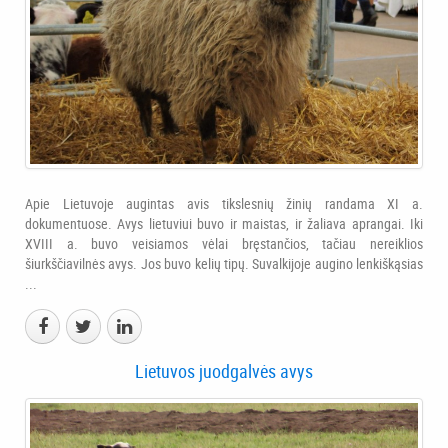
Apie Lietuvoje augintas avis tikslesnių žinių randama XI a.
dokumentuose. Avys lietuviui buvo ir maistas, ir žaliava aprangai. Iki
XVIII a. buvo veisiamos vėlai bręstančios, tačiau nereiklios
šiurkščiavilnės avys. Jos buvo kelių tipų. Suvalkijoje augino lenkiškąsias
...
Lietuvos juodgalvės avys