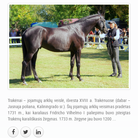
Trakėnai – jojamųjų arklių veislė, išvesta XVIII a. Trakėnuose (dabar –
Jasnaja poliana, Kaliningrado sr.). Šių jojamųjų arklių veisimas pradėtas
1731 m., kai karaliaus Fridricho Vilhelmo I paliepimu buvo įsteigtas
Trakėnų karališkasis žirgynas. 1733 m. žirgyne jau buvo 1200 ...