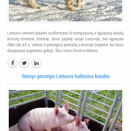
Lietuvos vietinės kiaulės susiformavo iš trumpaausių ir ilgaausių kiaulių
lietuvių etninėse žemėse. Buvo paplitę visoje Lietuvoje, bet ilgiausiai
išliko (iki XX a. vidurio ir pabaigos) pietryčių Lietuvoje (regione, kur buvo
daugiausia auginama grikių). Šiuo metu žinomos kilmės ...
Senojo genotipo Lietuvos baltosios kiaulės