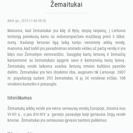
Žemaitukai
Įkėlė
gic
, 2015-11-06 08:58
Manoma, kad žemaitukai yra kilę iš Rytų stepių tarpanų, į Lietuvos
teritoriją patekusių kartu su indoeuropiečiais maždaug prieš 5 tūkst.
metų. Kadangi lietuviai ilgą laiką turėjo vienintelę arklių veislę,
manoma, kad todėl jos pavadinimas atsirado vėliau už pačią veislę ir yra
kilęs nuo Žemaitijos vietovardžio. Daugybę kartų lietuvių ir žemaičių
kariuomenė su žemaitukais apgynė savo ir kaimyninių tautų laisvę.
Žemaitukų veislė laikoma svarbia lietuvių etninio kultūros paveldo
dalimi. Žemaitukai yra ties išnykimo riba, auginami tik Lietuvoje. 2007
m. populiaciją sudarė 293 žemaitukai, iš jų 34 veisliniai eržilai, 108
veislinės kumelės ir prieauglis.
Istoriškumas
Žemaitukų arklių veislė yra viena seniausių veislių Europoje, žinoma nuo
VI-VII a., o jau XIII-XIV a. garsėjo pasaulyje kaip geriausia žirgų veislė
kovose. Žemaitukai yra seniausias gyvasis tautinis palikimas.