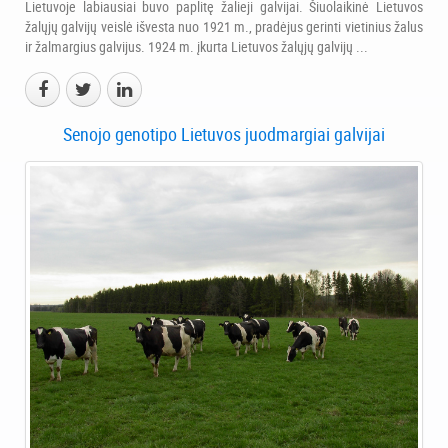
Lietuvoje labiausiai buvo paplitę žalieji galvijai. Šiuolaikinė Lietuvos
žalųjų galvijų veislė išvesta nuo 1921 m., pradėjus gerinti vietinius žalus
ir žalmargius galvijus. 1924 m. įkurta Lietuvos žalųjų galvijų ...
Senojo genotipo Lietuvos juodmargiai galvijai