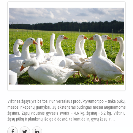
Vištinės žąsys yra baltos ir universalaus produktyvumo tipo – tinka pūkų,
mėsos ir kepenų gamybai. Jų eksterjeras būdingas mėsai auginamoms
žąsims. Žąsų vidutinis gyvasis svoris – 4,6 kg, žąsinų - 5,2 kg. Vištinių
žąsų pūkų ir plunksnų išeiga didesnė, taikant dalinį gyvų žąsų ir ...