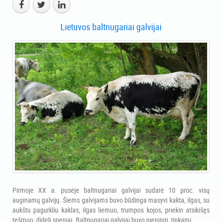
Lietuvos baltnugariai galvijai
Pirmoje XX a. pusėje baltnugariai galvijai sudarė 10 proc. visų
auginamų galvijų. Šiems galvijams buvo būdinga masyvi kakta, ilgas, su
aukštu pagurkliu kaklas, ilgas liemuo, trumpos kojos, priekin atsikišęs
tešmuo, dideli speniai. Baltnugariai galvijai buvo pieningi, tinkami ...