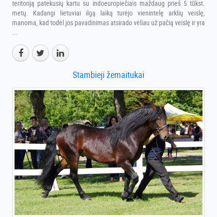
teritoriją patekusių kartu su indoeuropiečiais maždaug prieš 5 tūkst.
metų. Kadangi lietuviai ilgą laiką turėjo vienintelę arklių veislę,
manoma, kad todėl jos pavadinimas atsirado vėliau už pačią veislę ir yra
...
Stambieji žemaitukai