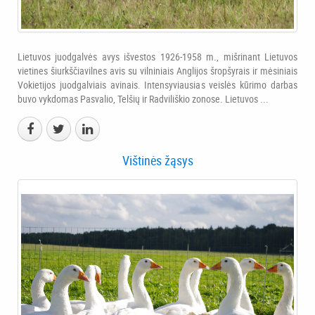
Lietuvos juodgalvės avys išvestos 1926-1958 m., mišrinant Lietuvos
vietines šiurkščiavilnes avis su vilniniais Anglijos šropšyrais ir mėsiniais
Vokietijos juodgalviais avinais. Intensyviausias veislės kūrimo darbas
buvo vykdomas Pasvalio, Telšių ir Radviliškio zonose. Lietuvos ...
Vištinės žąsys