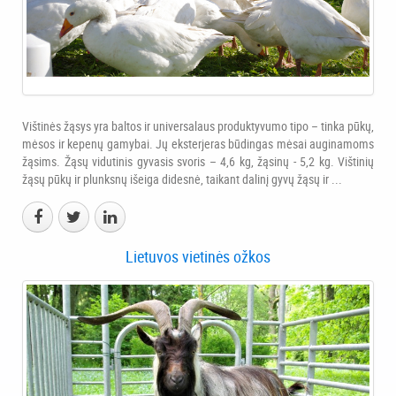
Vištinės žąsys yra baltos ir universalaus produktyvumo tipo – tinka pūkų,
mėsos ir kepenų gamybai. Jų eksterjeras būdingas mėsai auginamoms
žąsims. Žąsų vidutinis gyvasis svoris – 4,6 kg, žąsinų - 5,2 kg. Vištinių
žąsų pūkų ir plunksnų išeiga didesnė, taikant dalinį gyvų žąsų ir ...
Lietuvos vietinės ožkos