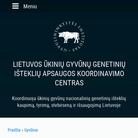
Skip to main content
Meniu
LIETUVOS ŪKINIŲ GYVŪNŲ GENETINIŲ
IŠTEKLIŲ APSAUGOS KOORDINAVIMO
CENTRAS
Koordinuoja ūkinių gyvūnų nacionalinių genetinių išteklių
kaupimą, tyrimą, stebėseną ir išsaugojimą Lietuvoje
Pradžia
»
Gyvūnai