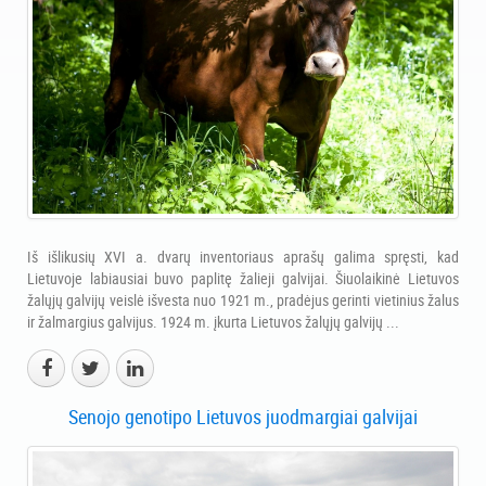
Iš išlikusių XVI a. dvarų inventoriaus aprašų galima spręsti, kad
Lietuvoje labiausiai buvo paplitę žalieji galvijai. Šiuolaikinė Lietuvos
žalųjų galvijų veislė išvesta nuo 1921 m., pradėjus gerinti vietinius žalus
ir žalmargius galvijus. 1924 m. įkurta Lietuvos žalųjų galvijų ...
Senojo genotipo Lietuvos juodmargiai galvijai