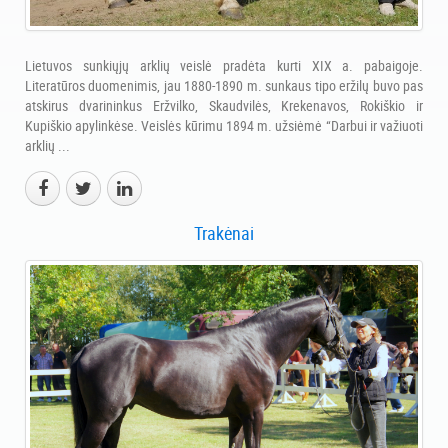
Lietuvos sunkiųjų arklių veislė pradėta kurti XIX a. pabaigoje.
Literatūros duomenimis, jau 1880-1890 m. sunkaus tipo eržilų buvo pas
atskirus dvarininkus Eržvilko, Skaudvilės, Krekenavos, Rokiškio ir
Kupiškio apylinkėse. Veislės kūrimu 1894 m. užsiėmė “Darbui ir važiuoti
arklių ...
Trakėnai