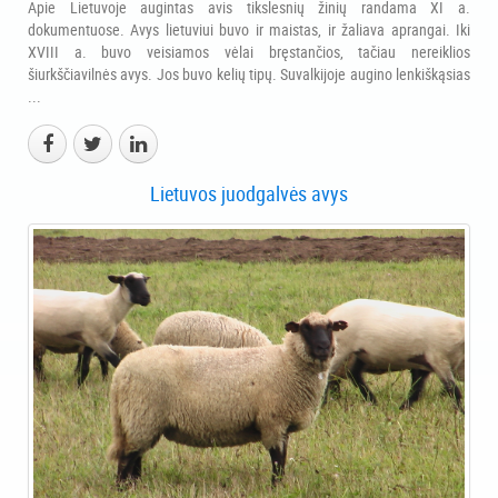
Apie Lietuvoje augintas avis tikslesnių žinių randama XI a.
dokumentuose. Avys lietuviui buvo ir maistas, ir žaliava aprangai. Iki
XVIII a. buvo veisiamos vėlai bręstančios, tačiau nereiklios
šiurkščiavilnės avys. Jos buvo kelių tipų. Suvalkijoje augino lenkiškąsias
...
Lietuvos juodgalvės avys