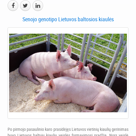
Senojo genotipo Lietuvos baltosios kiaulės
Po pirmojo pasaulinio karo prasidėjęs Lietuvos vietinių kiaulių gerinimas
buvo Lietuvos baltųjų kiaulių veislės formavimosi pradžia. Nors veislė