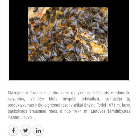
Mažėjant miškams ir natūralioms ganykloms, keičiantis medunešio
sąlygoms, vietinės bitės nespėjo prisitaikyti, sumažėjo jų
produktyvumas ir iškilo grėsmė rasei visiškai išnykti. Todėl 1971 m. buvo
patikslintos draustinio ribos, o nuo 1974 m. Lietuvos žemdirbystės
institutui buvo ...