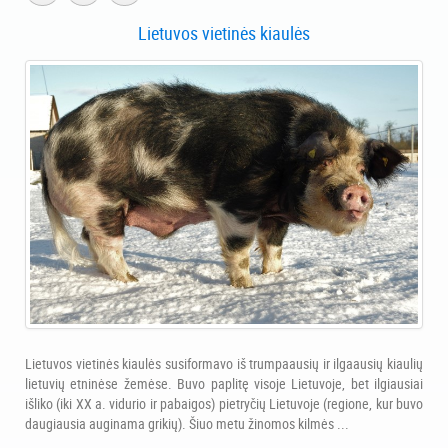
Lietuvos vietinės kiaulės
Lietuvos vietinės kiaulės susiformavo iš trumpaausių ir ilgaausių kiaulių
lietuvių etninėse žemėse. Buvo paplitę visoje Lietuvoje, bet ilgiausiai
išliko (iki XX a. vidurio ir pabaigos) pietryčių Lietuvoje (regione, kur buvo
daugiausia auginama grikių). Šiuo metu žinomos kilmės ...