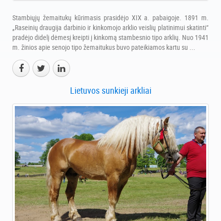
Stambiųjų žemaitukų kūrimasis prasidėjo XIX a. pabaigoje. 1891 m.
„Raseinių draugija darbinio ir kinkomojo arklio veislių platinimui skatinti“
pradėjo didelį dėmesį kreipti į kinkomą stambesnio tipo arklių. Nuo 1941
m. žinios apie senojo tipo žemaitukus buvo pateikiamos kartu su ...
Lietuvos sunkieji arkliai