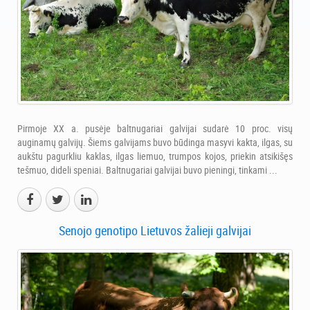
Pirmoje XX a. pusėje baltnugariai galvijai sudarė 10 proc. visų
auginamų galvijų. Šiems galvijams buvo būdinga masyvi kakta, ilgas, su
aukštu pagurkliu kaklas, ilgas liemuo, trumpos kojos, priekin atsikišęs
tešmuo, dideli speniai. Baltnugariai galvijai buvo pieningi, tinkami ...
Senojo genotipo Lietuvos žalieji galvijai