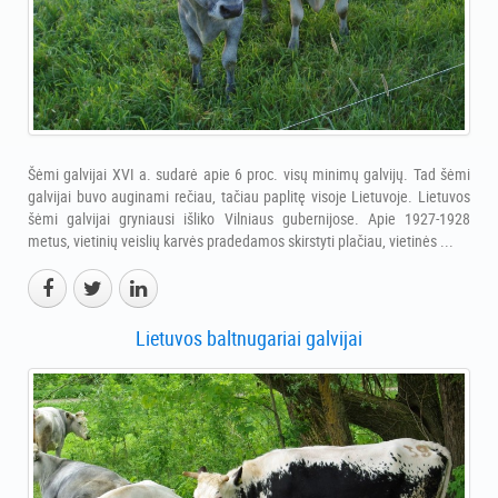
Šėmi galvijai XVI a. sudarė apie 6 proc. visų minimų galvijų. Tad šėmi
galvijai buvo auginami rečiau, tačiau paplitę visoje Lietuvoje. Lietuvos
šėmi galvijai gryniausi išliko Vilniaus gubernijose. Apie 1927-1928
metus, vietinių veislių karvės pradedamos skirstyti plačiau, vietinės ...
Lietuvos baltnugariai galvijai