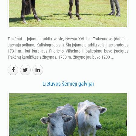
Trakėnai – jojamųjų arklių veislė, išvesta XVIII a. Trakėnuose (dabar –
Jasnaja poliana, Kaliningrado sr.). Šių jojamųjų arklių veisimas pradėtas
1731 m., kai karaliaus Fridricho Vilhelmo I paliepimu buvo įsteigtas
Trakėnų karališkasis žirgynas. 1733 m. žirgyne jau buvo 1200 ...
Lietuvos šėmieji galvijai