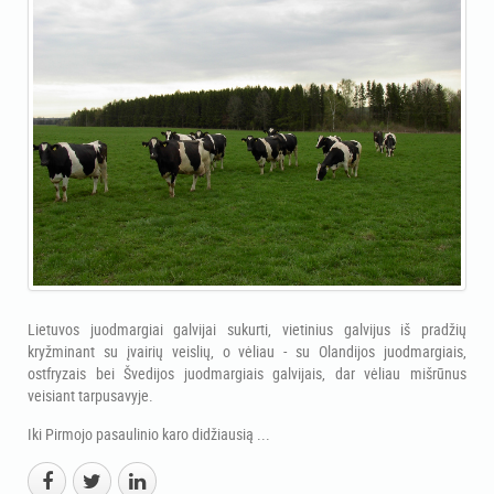
Lietuvos juodmargiai galvijai sukurti, vietinius galvijus iš pradžių
kryžminant su įvairių veislių, o vėliau - su Olandijos juodmargiais,
ostfryzais bei Švedijos juodmargiais galvijais, dar vėliau mišrūnus
veisiant tarpusavyje.
Iki Pirmojo pasaulinio karo didžiausią ...