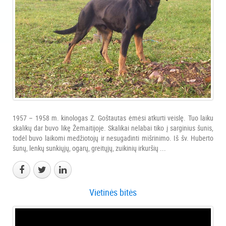
1957 – 1958 m. kinologas Z. Goštautas ėmėsi atkurti veislę. Tuo laiku
skalikų dar buvo likę Žemaitijoje. Skalikai nelabai tiko į sarginius šunis,
todėl buvo laikomi medžiotojų ir nesugadinti mišrinimo. Iš šv. Huberto
šunų, lenkų sunkiųjų, ogarų, greitųjų, zuikinių irkuršių ...
Vietinės bitės