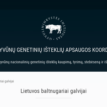
GYVŪNŲ GENETINIŲ IŠTEKLIŲ APSAUGOS KOO
yvūnų nacionalinių genetinių išteklių kaupimą, tyrimą, stebėseną ir 
ai galvijai
Lietuvos baltnugariai galvijai