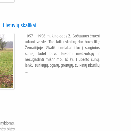
Lietuvių skalikai
1957 – 1958 m. kinologas Z. Goštautas ėmėsi
atkurti veislę. Tuo laiku skalikų dar buvo likę
Žemaitijoje. Skalikai nelabai tiko į sarginius
šunis, todėl buvo laikomi medžiotojų ir
nesugadinti mišrinimo. Iš šv. Huberto šunų,
lenkų sunkiųjų, ogarų, greitųjų, zuikinių irkuršių
...
anykloms,
nės bitės