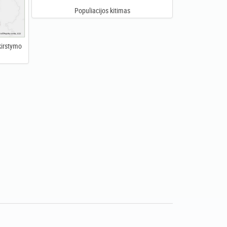
Populiacijos kitimas
kirstymo