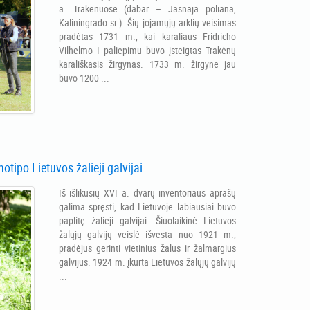
a. Trakėnuose (dabar – Jasnaja poliana,
Kaliningrado sr.). Šių jojamųjų arklių veisimas
pradėtas 1731 m., kai karaliaus Fridricho
Vilhelmo I paliepimu buvo įsteigtas Trakėnų
karališkasis žirgynas. 1733 m. žirgyne jau
buvo 1200 ...
otipo Lietuvos žalieji galvijai
Iš išlikusių XVI a. dvarų inventoriaus aprašų
galima spręsti, kad Lietuvoje labiausiai buvo
paplitę žalieji galvijai. Šiuolaikinė Lietuvos
žalųjų galvijų veislė išvesta nuo 1921 m.,
pradėjus gerinti vietinius žalus ir žalmargius
galvijus. 1924 m. įkurta Lietuvos žalųjų galvijų
...