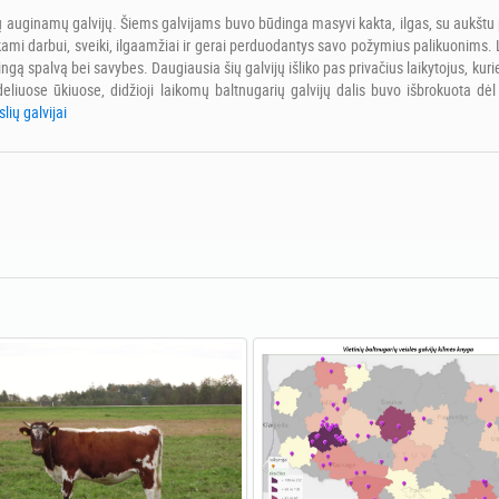
ų auginamų galvijų. Šiems galvijams buvo būdinga masyvi kakta, ilgas, su aukštu p
inkami darbui, sveiki, ilgaamžiai ir gerai perduodantys savo požymius palikuonims. 
būdingą spalvą bei savybes. Daugiausia šių galvijų išliko pas privačius laikytojus, 
ideliuose ūkiuose, didžioji laikomų baltnugarių galvijų dalis buvo išbrokuota
slių galvijai