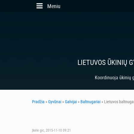
Skip to main content
Meniu
LIETUVOS ŪKINIŲ 
Koordinuoja ūkinių g
Pradžia
»
Gyvūnai
»
Galvijai
»
Baltnugariai
» Lietuvos baltnugari
Įkėlė
gic
, 2015-11-10 09:21