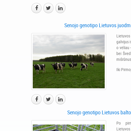
Senojo genotipo Lietuvos juodma
Lietuvos 
galvijus 
o vėliau 
bei Švedi
mišrūnus
Iki Pirmo
Senojo genotipo Lietuvos balto
Po pirm
Lietuvo