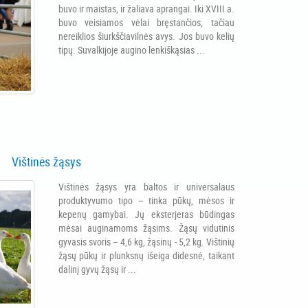
buvo ir maistas, ir žaliava aprangai. Iki XVIII a.
buvo veisiamos vėlai bręstančios, tačiau
nereiklios šiurkščiavilnės avys. Jos buvo kelių
tipų. Suvalkijoje augino lenkiškąsias ...
Vištinės žąsys
Vištinės žąsys yra baltos ir universalaus
produktyvumo tipo – tinka pūkų, mėsos ir
kepenų gamybai. Jų eksterjeras būdingas
mėsai auginamoms žąsims. Žąsų vidutinis
gyvasis svoris – 4,6 kg, žąsinų - 5,2 kg. Vištinių
žąsų pūkų ir plunksnų išeiga didesnė, taikant
dalinį gyvų žąsų ir ...