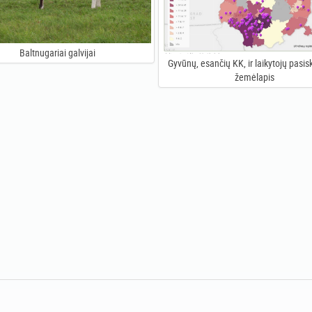
Baltnugariai galvijai
Gyvūnų, esančių KK, ir laikytojų pasis
žemėlapis