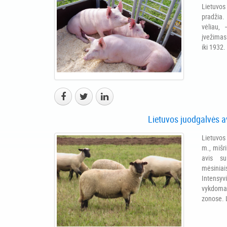
Lietuvos
pradžia. 
vėliau, 
įvežimas 
iki 1932.
Lietuvos juodgalvės a
Lietuvos
m., mišri
avis su
mėsiniai
Intensyv
vykdoma
zonose. L