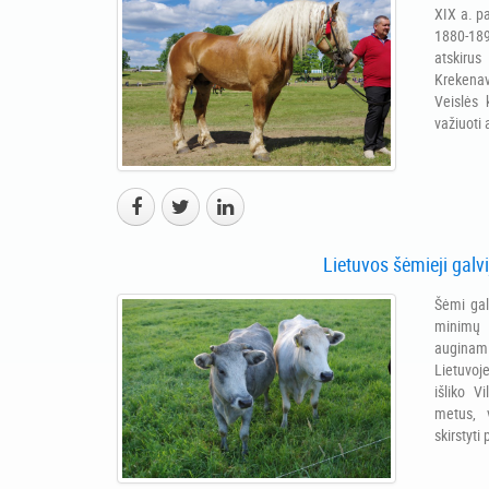
XIX a. p
1880-18
atskirus
Krekenav
Veislės
važiuoti a
Lietuvos šėmieji galvi
Šėmi gal
minimų 
auginam
Lietuvoj
išliko V
metus, 
skirstyti 