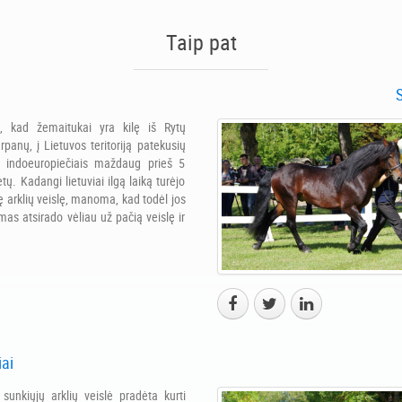
Taip pat
 kad žemaitukai yra kilę iš Rytų
rpanų, į Lietuvos teritoriją patekusių
u indoeuropiečiais maždaug prieš 5
tų. Kadangi lietuviai ilgą laiką turėjo
ę arklių veislę, manoma, kad todėl jos
mas atsirado vėliau už pačią veislę ir
iai
 sunkiųjų arklių veislė pradėta kurti