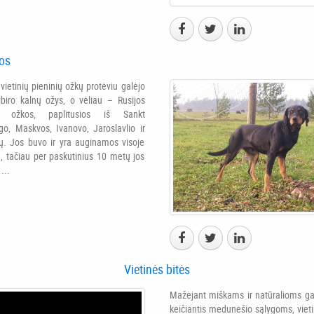
kos
vietinių pieninių ožkų protėviu galėjo
Sibiro kalnų ožys, o vėliau – Rusijos
ės ožkos, paplitusios iš Sankt
go, Maskvos, Ivanovo, Jaroslavlio ir
čių. Jos buvo ir yra auginamos visoje
e, tačiau per paskutinius 10 metų jos
...
Vietinės bitės
Mažėjant miškams ir natūralioms g
keičiantis medunešio sąlygoms, vieti