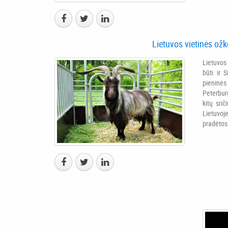
Lietuvos vietinės ož
Lietuvos 
būti ir 
pienin
Peterbur
kitų sri
Lietuvoj
pradėtos 