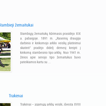
Stambieji žemaitukai
Stambiųjų žemaitukų kūrimasis prasidėjo XIX
a. pabaigoje. 1891 m. „Raseinių draugija
darbinio ir kinkomojo arklio veislių platinimui
skatinti“ pradėjo didelį dėmesį kreipti į
kinkomą stambesnio tipo arklių. Nuo 1941 m.
žinios apie senojo tipo žemaitukus buvo
pateikiamos kartu su ...
Trakėnai
Trakėnai – jojamųjų arklių veislė, išvesta XVIII