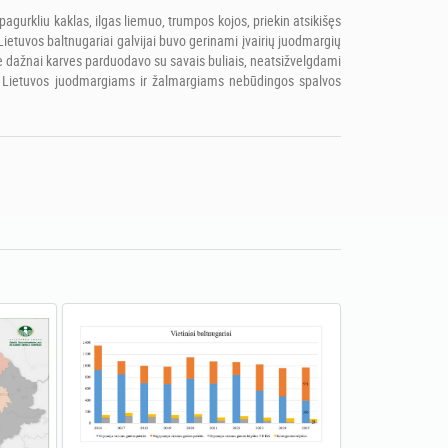
agurkliu kaklas, ilgas liemuo, trumpos kojos, priekin atsikišęs
Lietuvos baltnugariai galvijai buvo gerinami įvairių juodmargių
kurie dažnai karves parduodavo su savais buliais, neatsižvelgdami
 dėl Lietuvos juodmargiams ir žalmargiams nebūdingos spalvos