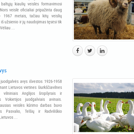
 baltųjų kiaulių veislės formavimosi
Nors veislė oficialiai pripažinta daug
– 1967 metais, tačiau kitų veislių
iš užsienio ir jų naudojimas tęsėsi tik
 Vėliau ...
vys
 juodgalvės avys išvestos 1926-1958
nant Lietuvos vietines šiurkščiavilnes
 vilniniais Anglijos šropšyrais ir
s Vokietijos juodgalviais avinais.
iausias veislės kūrimo darbas buvo
s Pasvalio, Telšių ir Radviliškio
ietuvos ...