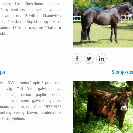
abaigoje. Literatūros duomenimis, jau
90 m. sunkaus tipo eržilų buvo pas
 dvarininkus Eržvilko, Skaudvilės,
os, Rokiškio ir Kupiškio apylinkėse.
 kūrimu 1894 m. užsiėmė “Darbui ir
rklių ...
jai
Senojo gen
vijai XVI a. sudarė apie 6 proc. visų
galvijų. Tad šėmi galvijai buvo
i rečiau, tačiau paplitę visoje
e. Lietuvos šėmi galvijai gryniausi
ilniaus gubernijose. Apie 1927-1928
vietinių veislių karvės pradedamos
plačiau, vietinės ...