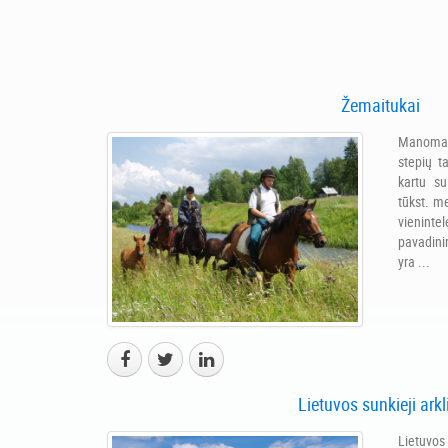
Baltnugarių galvijų selekcinė programa
Žemaitukai
Manoma,
stepių ta
kartu s
tūkst. me
vienintel
pavadini
yra ...
Lietuvos sunkieji arkl
Lietuvos