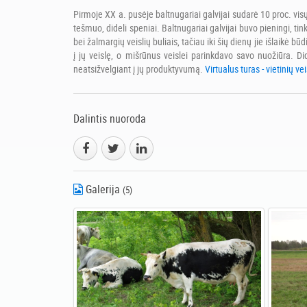
Pirmoje XX a. pusėje baltnugariai galvijai sudarė 10 proc. vis
tešmuo, dideli speniai. Baltnugariai galvijai buvo pieningi, t
bei žalmargių veislių buliais, tačiau iki šių dienų jie išlaikė 
į jų veislę, o mišrūnus veislei parinkdavo savo nuožiūra. D
neatsižvelgiant į jų produktyvumą.
Virtualus turas - vietinių vei
Dalintis nuoroda
Galerija
(5)