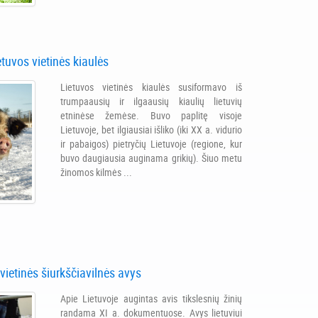
etuvos vietinės kiaulės
Lietuvos vietinės kiaulės susiformavo iš
trumpaausių ir ilgaausių kiaulių lietuvių
etninėse žemėse. Buvo paplitę visoje
Lietuvoje, bet ilgiausiai išliko (iki XX a. vidurio
ir pabaigos) pietryčių Lietuvoje (regione, kur
buvo daugiausia auginama grikių). Šiuo metu
žinomos kilmės ...
vietinės šiurkščiavilnės avys
Apie Lietuvoje augintas avis tikslesnių žinių
randama XI a. dokumentuose. Avys lietuviui