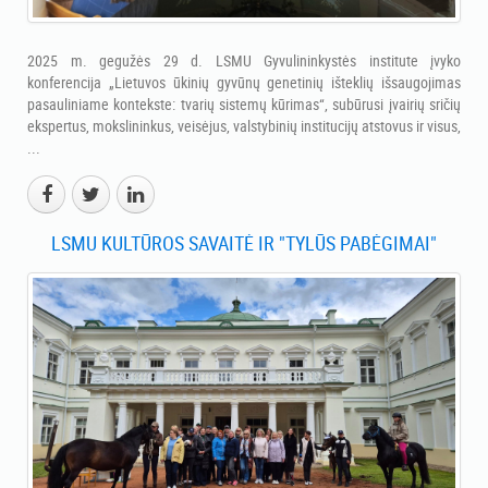
2025 m. gegužės 29 d. LSMU Gyvulininkystės institute įvyko
konferencija „Lietuvos ūkinių gyvūnų genetinių išteklių išsaugojimas
pasauliniame kontekste: tvarių sistemų kūrimas“, subūrusi įvairių sričių
ekspertus, mokslininkus, veisėjus, valstybinių institucijų atstovus ir visus,
...
LSMU KULTŪROS SAVAITĖ IR "TYLŪS PABĖGIMAI"