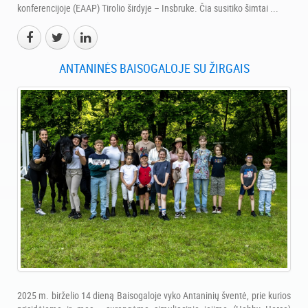
konferencijoje (EAAP) Tirolio širdyje – Insbruke. Čia susitiko šimtai ...
ANTANINĖS BAISOGALOJE SU ŽIRGAIS
2025 m. birželio 14 dieną Baisogaloje vyko Antaninių šventė, prie kurios