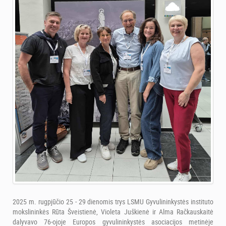
2025 m. rugpjūčio 25 - 29 dienomis trys LSMU Gyvulininkystės instituto
mokslininkės Rūta Šveistienė, Violeta Juškienė ir Alma Račkauskaitė
dalyvavo 76-ojoje Europos gyvulininkystės asociacijos metinėje