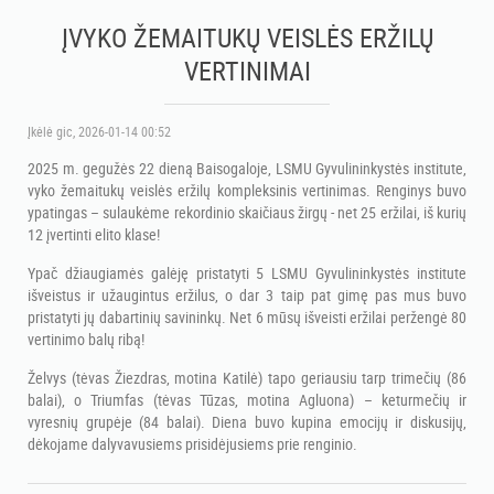
ĮVYKO ŽEMAITUKŲ VEISLĖS ERŽILŲ
VERTINIMAI
Įkėlė
gic
, 2026-01-14 00:52
2025 m. gegužės 22 dieną Baisogaloje, LSMU Gyvulininkystės institute,
vyko žemaitukų veislės eržilų kompleksinis vertinimas. Renginys buvo
ypatingas – sulaukėme rekordinio skaičiaus žirgų - net 25 eržilai, iš kurių
12 įvertinti elito klase!
Ypač džiaugiamės galėję pristatyti 5 LSMU Gyvulininkystės institute
išveistus ir užaugintus eržilus, o dar 3 taip pat gimę pas mus buvo
pristatyti jų dabartinių savininkų. Net 6 mūsų išveisti eržilai peržengė 80
vertinimo balų ribą!
Želvys (tėvas Žiezdras, motina Katilė) tapo geriausiu tarp trimečių (86
balai), o Triumfas (tėvas Tūzas, motina Agluona) – keturmečių ir
vyresnių grupėje (84 balai). Diena buvo kupina emocijų ir diskusijų,
dėkojame dalyvavusiems prisidėjusiems prie renginio.