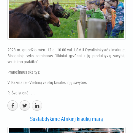
2023 m. gruodžio mėn. 12 d. 10:00 val. LSMU Gyvulininkystės institute,
Bisogaloje vyks seminaras "Ūkiniai gyvūnai ir jų produktyvių savybių
vertinimo praktika"
Pranešimus skaitys:
V. Razmaitė - Vietinių veislių kiaulės ir jų savybės
R. Šveistienė - ...
Sustabdykime Afrikinį kiaulių marą