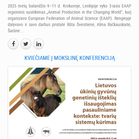
2025 metų balandžio 9–11 d. Krokuvoje, Lenkijoje vyko 3-iasis EAAP
regioninis susitikimas „Animal Production in the Changing World“, kurį
organizavo European Federation of Animal Science (EAAP). Renginyje
dalyvavo ir savo darbus pristatė Rūta Šveistienė, Alma Račkauskaitė,
Šarūnė ...
KVIEČIAME Į MOKSLINĘ KONFERENCIJĄ