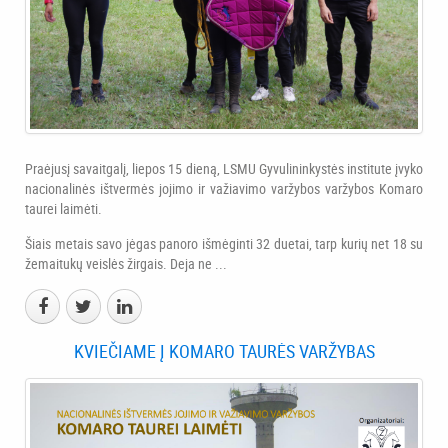
Praėjusį savaitgalį, liepos 15 dieną, LSMU Gyvulininkystės institute įvyko
nacionalinės ištvermės jojimo ir važiavimo varžybos varžybos Komaro
taurei laimėti.
Šiais metais savo jėgas panoro išmėginti 32 duetai, tarp kurių net 18 su
žemaitukų veislės žirgais. Deja ne ...
KVIEČIAME Į KOMARO TAURĖS VARŽYBAS