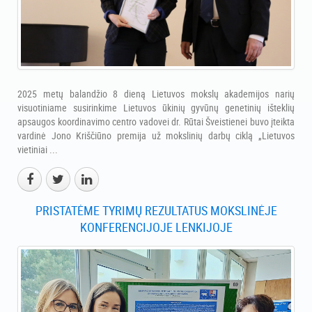
2025 metų balandžio 8 dieną Lietuvos mokslų akademijos narių
visuotiniame susirinkime Lietuvos ūkinių gyvūnų genetinių išteklių
apsaugos koordinavimo centro vadovei dr. Rūtai Šveistienei buvo įteikta
vardinė Jono Kriščiūno premija už mokslinių darbų ciklą „Lietuvos
vietiniai ...
PRISTATĖME TYRIMŲ REZULTATUS MOKSLINĖJE
KONFERENCIJOJE LENKIJOJE