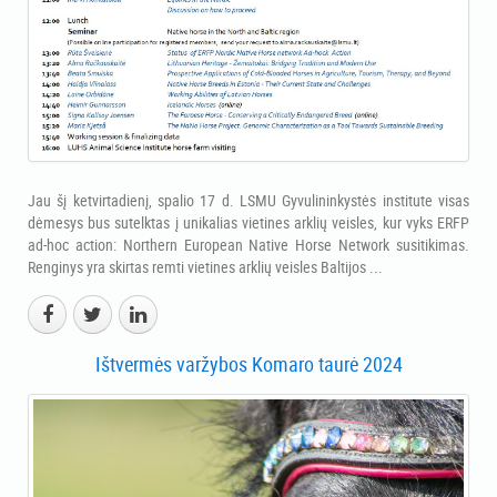
Jau šį ketvirtadienį, spalio 17 d. LSMU Gyvulininkystės institute visas
dėmesys bus sutelktas į unikalias vietines arklių veisles, kur vyks ERFP
ad-hoc action: Northern European Native Horse Network susitikimas.
Renginys yra skirtas remti vietines arklių veisles Baltijos ...
Ištvermės varžybos Komaro taurė 2024