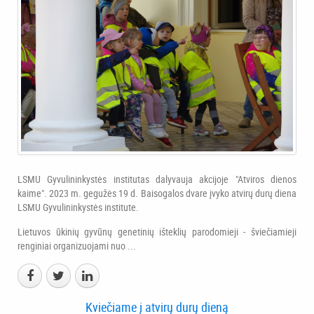
LSMU Gyvulininkystės institutas dalyvauja akcijoje "Atviros dienos
kaime". 2023 m. gegužės 19 d. Baisogalos dvare įvyko atvirų durų diena
LSMU Gyvulininkystės institute.
Lietuvos ūkinių gyvūnų genetinių išteklių parodomieji - šviečiamieji
renginiai organizuojami nuo ...
Kviečiame į atvirų durų dieną