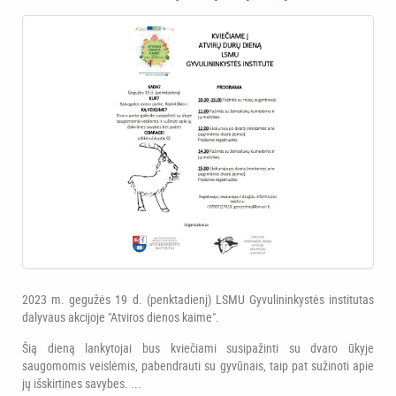
2023 m. gegužės 19 d. (penktadienį) LSMU Gyvulininkystės institutas
dalyvaus akcijoje "Atviros dienos kaime".
Šią dieną lankytojai bus kviečiami susipažinti su dvaro ūkyje
saugomomis veislėmis, pabendrauti su gyvūnais, taip pat sužinoti apie
jų išskirtines savybes. ...