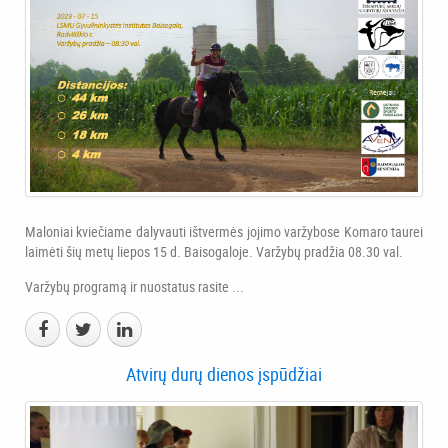
Maloniai kviečiame dalyvauti ištvermės jojimo varžybose Komaro taurei
laimėti šių metų liepos 15 d. Baisogaloje. Varžybų pradžia 08.30 val.
Varžybų programą ir nuostatus rasite ...
Atvirų durų dienos įspūdžiai