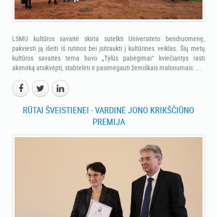
LSMU kultūros savaitė skirta sutelkti Universiteto bendruomenę,
pakviesti ją išeiti iš rutinos bei įsitraukti į kultūrines veiklas. Šių metų
kultūros savaitės tema buvo „Tylūs pabėgimai“ kviečiantys rasti
akimirką atsikvėpti, stabtelėti ir pasimėgauti žemiškais malonumais: ...
RŪTAI ŠVEISTIENEI - VARDINĖ JONO KRIKŠČIŪNO
PREMIJA