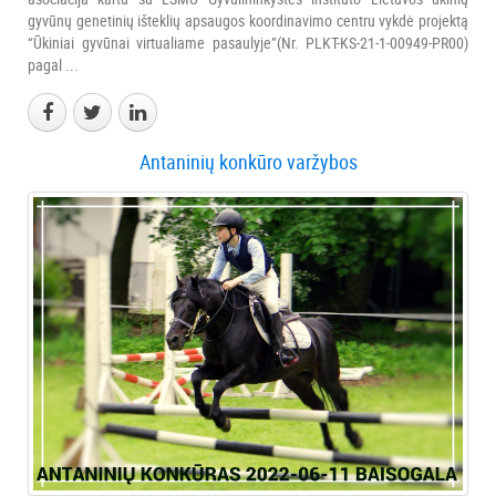
gyvūnų genetinių išteklių apsaugos koordinavimo centru vykdė projektą
“Ūkiniai gyvūnai virtualiame pasaulyje”(Nr. PLKT-KS-21-1-00949-PR00)
pagal ...
Antaninių konkūro varžybos