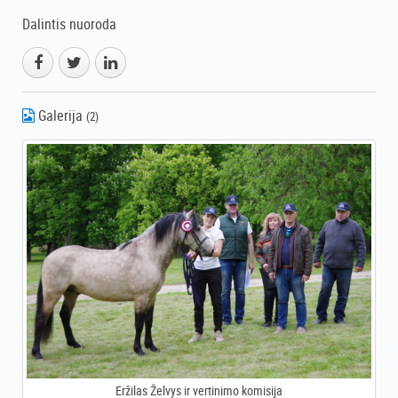
Dalintis nuoroda
Galerija
(2)
Eržilas Želvys ir vertinimo komisija