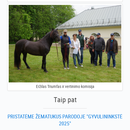
Eržilas Triumfas ir vertinimo komisija
Taip pat
PRISTATĖME ŽEMATUKUS PARODOJE "GYVULININKSTĖ
2025"