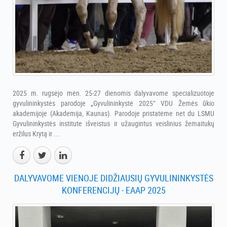
2025 m. rugsėjo mėn. 25-27 dienomis dalyvavome specializuotoje
gyvulininkystės parodoje „Gyvulininkystė 2025“ VDU Žemės ūkio
akademijoje (Akademija, Kaunas). Parodoje pristatėme net du LSMU
Gyvulininkystės institute išveistus ir užaugintus veislinius žemaitukų
eržilus Krytą ir ...
DALYVAVOME VIENOJE DIDŽIAUSIŲ GYVULININKYSTĖS
KONFERENCIJŲ - EAAP 2025