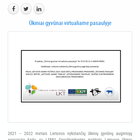
Ūkiniai gyvūnai virtualiame pasaulyje
2021 – 2022 metais Lietuvos nykstančių ūkinių gyvūnų augintojų
asociacija kartu su LSMU Gyvulininkystės instituto Lietuvos ūkinių