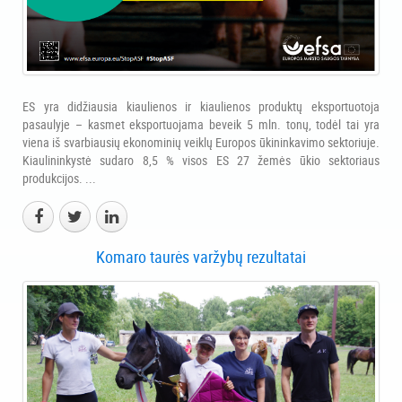
ES yra didžiausia kiaulienos ir kiaulienos produktų eksportuotoja
pasaulyje – kasmet eksportuojama beveik 5 mln. tonų, todėl tai yra
viena iš svarbiausių ekonominių veiklų Europos ūkininkavimo sektoriuje.
Kiaulininkystė sudaro 8,5 % visos ES 27 žemės ūkio sektoriaus
produkcijos. ...
Komaro taurės varžybų rezultatai