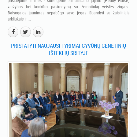
prisidėjome ir mes - surengėme simuliacinio jojimo (Hebby Horse)
varžybas bei konkūro pasirodymą su žemaitukų veislės žirgais.
Baisogalos jaunimas nepabūgo savo jėgas išbandyti su žaisliniais
arkliukais ir ...
PRISTATYTI NAUJAUSI TYRIMAI GYVŪNŲ GENETINIŲ
IŠTEKLIŲ SRITYJE