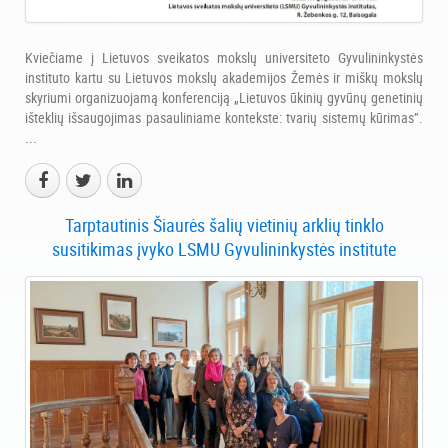
Kviečiame į Lietuvos sveikatos mokslų universiteto Gyvulininkystės
instituto kartu su Lietuvos mokslų akademijos Žemės ir miškų mokslų
skyriumi organizuojamą konferenciją „Lietuvos ūkinių gyvūnų genetinių
išteklių išsaugojimas pasauliniame kontekste: tvarių sistemų kūrimas”.
...
Tarptautinis Šiaurės šalių vietinių arklių tinklo
susitikimas įvyko LSMU Gyvulininkystės institute