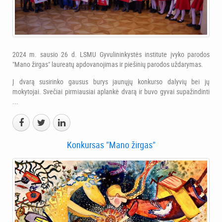
2024 m. sausio 26 d. LSMU Gyvulininkystės institute įvyko parodos
"Mano žirgas" laureatų apdovanojimas ir piešinių parodos uždarymas.
Į dvarą susirinko gausus burys jaunųjų konkurso dalyvių bei jų
mokytojai. Svečiai pirmiausiai aplankė dvarą ir buvo gyvai supažindinti
...
Konkursas "Mano žirgas"