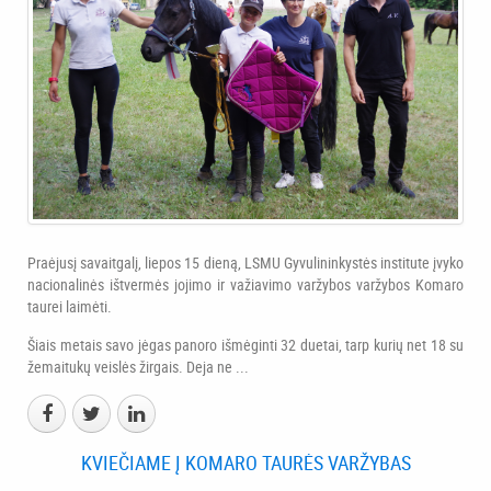
Praėjusį savaitgalį, liepos 15 dieną, LSMU Gyvulininkystės institute įvyko
nacionalinės ištvermės jojimo ir važiavimo varžybos varžybos Komaro
taurei laimėti.
Šiais metais savo jėgas panoro išmėginti 32 duetai, tarp kurių net 18 su
žemaitukų veislės žirgais. Deja ne ...
KVIEČIAME Į KOMARO TAURĖS VARŽYBAS