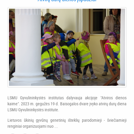
LSMU Gyvulininkystės institutas dalyvauja akcijoje "Atviros dienos
kaime". 2023 m. gegužės 19 d. Baisogalos dvare įvyko atvirų durų diena
LSMU Gyvulininkystės institute.
Lietuvos ūkinių gyvūnų genetinių išteklių parodomieji - šviečiamieji
renginiai organizuojami nuo ...