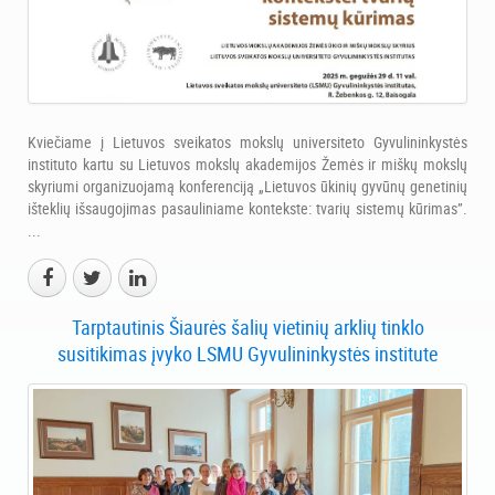
Kviečiame į Lietuvos sveikatos mokslų universiteto Gyvulininkystės
instituto kartu su Lietuvos mokslų akademijos Žemės ir miškų mokslų
skyriumi organizuojamą konferenciją „Lietuvos ūkinių gyvūnų genetinių
išteklių išsaugojimas pasauliniame kontekste: tvarių sistemų kūrimas”.
...
Tarptautinis Šiaurės šalių vietinių arklių tinklo
susitikimas įvyko LSMU Gyvulininkystės institute