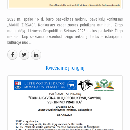
2023 m. spalio 16 d. buvo paskelbtas mokinių paveikslų konkursas
„MANO ŽIRGAS“. Konkursas organizuotas palaikant atmintinų Žirgo
metų idėją. Lietuvos Respublikos Seimas 2023-uosius paskelbė Žirgo
metais. Taip siekiama akcentuoti žirgo reikšmę Lietuvos istorijoje ir
kultūroje nuo ...
Kviečiame į renginį