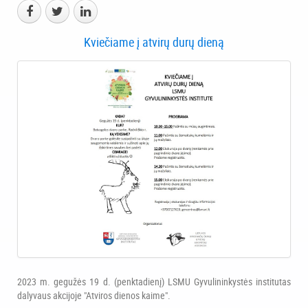
Kviečiame į atvirų durų dieną
2023 m. gegužės 19 d. (penktadienį) LSMU Gyvulininkystės institutas
dalyvaus akcijoje "Atviros dienos kaime".