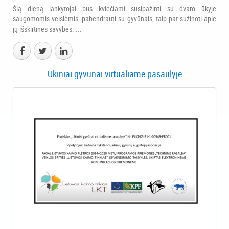
Šią dieną lankytojai bus kviečiami susipažinti su dvaro ūkyje
saugomomis veislėmis, pabendrauti su gyvūnais, taip pat sužinoti apie
jų išskirtines savybes. ...
Ūkiniai gyvūnai virtualiame pasaulyje