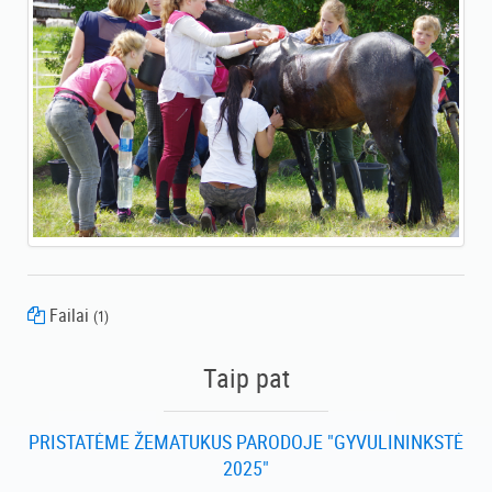
Failai
(1)
komarotaure.pdf
Taip pat
PRISTATĖME ŽEMATUKUS PARODOJE "GYVULININKSTĖ
2025"