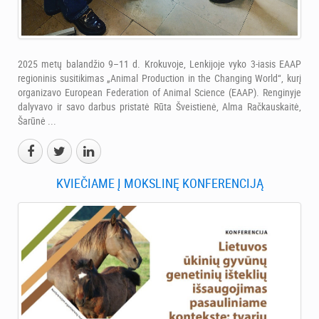
2025 metų balandžio 9–11 d. Krokuvoje, Lenkijoje vyko 3-iasis EAAP
regioninis susitikimas „Animal Production in the Changing World“, kurį
organizavo European Federation of Animal Science (EAAP). Renginyje
dalyvavo ir savo darbus pristatė Rūta Šveistienė, Alma Račkauskaitė,
Šarūnė ...
KVIEČIAME Į MOKSLINĘ KONFERENCIJĄ