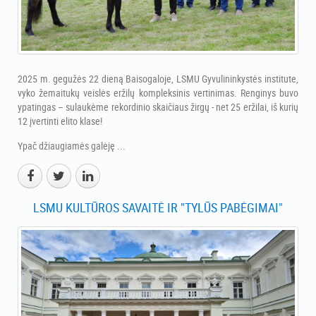
2025 m. gegužės 22 dieną Baisogaloje, LSMU Gyvulininkystės institute,
vyko žemaitukų veislės eržilų kompleksinis vertinimas. Renginys buvo
ypatingas – sulaukėme rekordinio skaičiaus žirgų - net 25 eržilai, iš kurių
12 įvertinti elito klase!
Ypač džiaugiamės galėję ...
LSMU KULTŪROS SAVAITĖ IR "TYLŪS PABĖGIMAI"