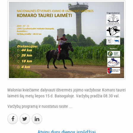
Maloniai kviečiame dalyvauti ištvermės jojimo varžybose Komaro taurei
laimėti šių metų liepos 15 d. Baisogaloje. Varžybų pradžia 08.30 val.
Varžybų programą ir nuostatus rasite ...
Atvirų durų dienos įspūdžiai