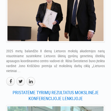
2025 metų balandžio 8 dieną Lietuvos mokslų akademijos narių
visuotiniame susirinkime Lietuvos ūkinių gyvūnų genetinių išteklių
apsaugos koordinavimo centro vadovei dr. Rūtai Šveistienei buvo įteikta
vardinė Jono Kriščiūno premija už mokslinių darbų ciklą „Lietuvos
vietiniai ...
PRISTATĖME TYRIMŲ REZULTATUS MOKSLINĖJE
KONFERENCIJOJE LENKIJOJE