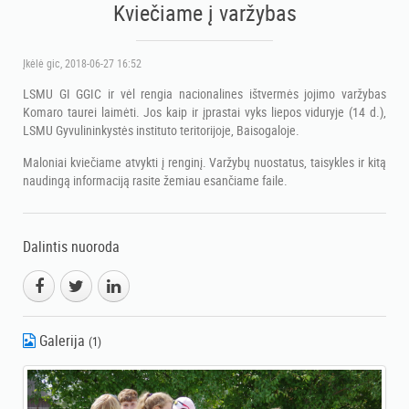
Kviečiame į varžybas
Įkėlė
gic
, 2018-06-27 16:52
LSMU GI GGIC ir vėl rengia nacionalines ištvermės jojimo varžybas
Komaro taurei laimėti. Jos kaip ir įprastai vyks liepos viduryje (14 d.),
LSMU Gyvulininkystės instituto teritorijoje, Baisogaloje.
Maloniai kviečiame atvykti į renginį. Varžybų nuostatus, taisykles ir kitą
naudingą informaciją rasite žemiau esančiame faile.
Dalintis nuoroda
Galerija
(1)