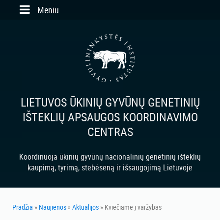
Skip to main content
Meniu
LIETUVOS ŪKINIŲ GYVŪNŲ GENETINIŲ
IŠTEKLIŲ APSAUGOS KOORDINAVIMO
CENTRAS
Koordinuoja ūkinių gyvūnų nacionalinių genetinių išteklių
kaupimą, tyrimą, stebėseną ir išsaugojimą Lietuvoje
Pradžia
»
Naujienos
»
Aktualijos
» Kviečiame į varžybas