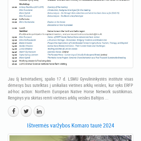
Jau šį ketvirtadienį, spalio 17 d. LSMU Gyvulininkystės institute visas
dėmesys bus sutelktas į unikalias vietines arklių veisles, kur vyks ERFP
ad-hoc action: Northern European Native Horse Network susitikimas.
Renginys yra skirtas remti vietines arklių veisles Baltijos ...
Ištvermės varžybos Komaro taurė 2024