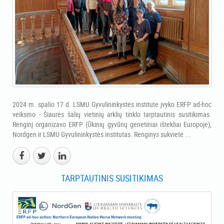
2024 m. spalio 17 d. LSMU Gyvulininkystės institute įvyko ERFP ad-hoc
veiksmo - Šiaurės šalių vietinių arklių tinklo tarptautinis susitikimas.
Renginį organizavo ERFP (Ūkinių gyvūnų genetiniai ištekliai Europoje),
Nordgen ir LSMU Gyvulininkystės institutas. Renginys sukvietė ...
TARPTAUTINIS SUSITIKIMAS