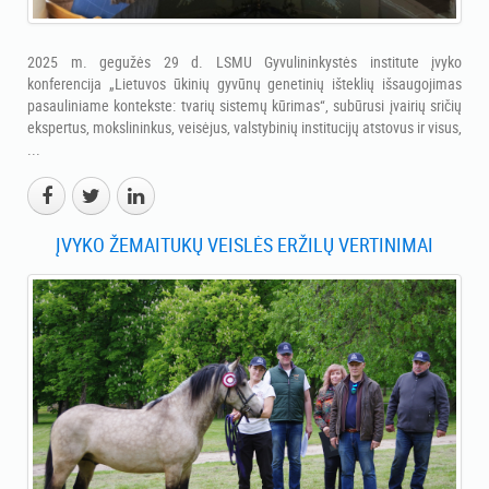
2025 m. gegužės 29 d. LSMU Gyvulininkystės institute įvyko
konferencija „Lietuvos ūkinių gyvūnų genetinių išteklių išsaugojimas
pasauliniame kontekste: tvarių sistemų kūrimas“, subūrusi įvairių sričių
ekspertus, mokslininkus, veisėjus, valstybinių institucijų atstovus ir visus,
...
ĮVYKO ŽEMAITUKŲ VEISLĖS ERŽILŲ VERTINIMAI