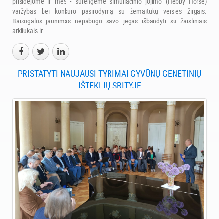
prisidėjome ir mes - surengėme simuliacinio jojimo (Hebby Horse)
varžybas bei konkūro pasirodymą su žemaitukų veislės žirgais.
Baisogalos jaunimas nepabūgo savo jėgas išbandyti su žaisliniais
arkliukais ir ...
PRISTATYTI NAUJAUSI TYRIMAI GYVŪNŲ GENETINIŲ
IŠTEKLIŲ SRITYJE