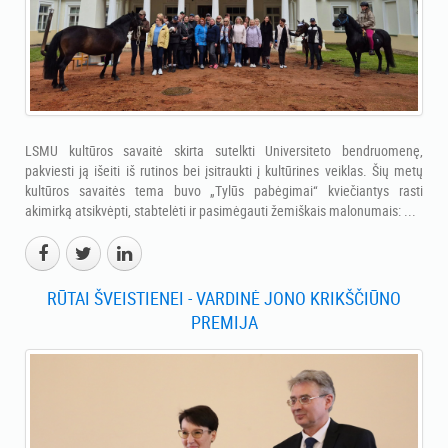
LSMU kultūros savaitė skirta sutelkti Universiteto bendruomenę,
pakviesti ją išeiti iš rutinos bei įsitraukti į kultūrines veiklas. Šių metų
kultūros savaitės tema buvo „Tylūs pabėgimai“ kviečiantys rasti
akimirką atsikvėpti, stabtelėti ir pasimėgauti žemiškais malonumais: ...
RŪTAI ŠVEISTIENEI - VARDINĖ JONO KRIKŠČIŪNO
PREMIJA