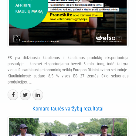
ES yra didžiausia kiaulienos ir kiaulienos produktų eksportuotoja
pasaulyje – kasmet eksportuojama beveik 5 mln. tonų, todėl tai yra
viena iš svarbiausių ekonominių veiklų Europos ūkininkavimo sektoriuje.
Kiaulininkystė sudaro 8,5 % visos ES 27 žemės ūkio sektoriaus
produkcijos. ...
Komaro taurės varžybų rezultatai