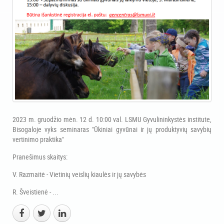
2023 m. gruodžio mėn. 12 d. 10:00 val. LSMU Gyvulininkystės institute,
Bisogaloje vyks seminaras "Ūkiniai gyvūnai ir jų produktyvių savybių
vertinimo praktika"
Pranešimus skaitys:
V. Razmaitė - Vietinių veislių kiaulės ir jų savybės
R. Šveistienė - ...