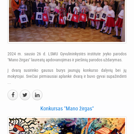
2024 m. sausio 26 d. LSMU Gyvulininkystės institute įvyko parodos
"Mano žirgas" laureatų apdovanojimas ir piešinių parodos uždarymas.
Į dvarą susirinko gausus burys jaunųjų konkurso dalyvių bei jų
mokytojai. Svečiai pirmiausiai aplankė dvarą ir buvo gyvai supažindinti
...
Konkursas "Mano žirgas"