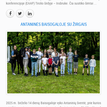
konferencijoje (EAAP) Tirolio širdyje – Insbruke. Čia susitiko šimtai ...
ANTANINĖS BAISOGALOJE SU ŽIRGAIS
2025 m. birželio 14 dieną Baisogaloje vyko Antaninių šventė, prie kurios