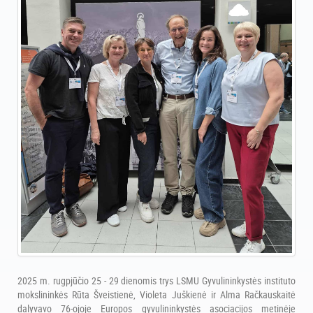
2025 m. rugpjūčio 25 - 29 dienomis trys LSMU Gyvulininkystės instituto
mokslininkės Rūta Šveistienė, Violeta Juškienė ir Alma Račkauskaitė
dalyvavo 76-ojoje Europos gyvulininkystės asociacijos metinėje