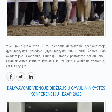
2025 m. rugsėjo mėn. 25-27 dienomis dalyvavome specializuotoje
gyvulininkystės parodoje „Gyvulininkystė 2025“ VDU Žemės ūkio
akademijoje (Akademija, Kaunas). Parodoje pristatėme net du LSMU
Gyvulininkystės institute išveistus ir užaugintus veislinius žemaitukų
eržilus Krytą ir ...
DALYVAVOME VIENOJE DIDŽIAUSIŲ GYVULININKYSTĖS
KONFERENCIJŲ - EAAP 2025