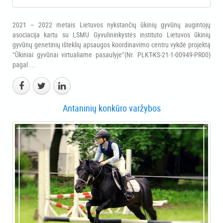
2021 – 2022 metais Lietuvos nykstančių ūkinių gyvūnų augintojų
asociacija kartu su LSMU Gyvulininkystės instituto Lietuvos ūkinių
gyvūnų genetinių išteklių apsaugos koordinavimo centru vykdė projektą
“Ūkiniai gyvūnai virtualiame pasaulyje”(Nr. PLKT-KS-21-1-00949-PR00)
pagal ...
Antaninių konkūro varžybos