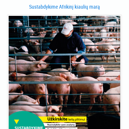
Sustabdykime Afrikinį kiaulių marą