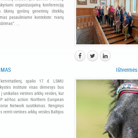
kyriumi organizuojamą konferenciją
s ūkinių gyvūnų genetinių išteklių
imas pasauliniame kontekste: tvarių
ūrimas”. ...
KIMAS
Ištvermės
ketvirtadienį, spalio 17 d. LSMU
nkystės institute visas dėmesys bus
 į unikalias vietines arklių veisles, kur
P ad-hoc action: Northern European
orse Network susitikimas. Renginys
as remti vietines arklių veisles Baltijos