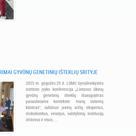
RIMAI GYVŪNŲ GENETINIŲ IŠTEKLIŲ SRITYJE
2025 m. gegužės 29 d. LSMU Gyvulininkystės
institute įvyko konferencija „Lietuvos ūkinių
gyvūnų genetinių išteklių išsaugojimas
pasauliniame kontekste: tvarių sistemų
kūrimas“, subūrusi įvairių sričių ekspertus,
mokslininkus, veisėjus, valstybinių institucijų
atstovus ir visus, ...