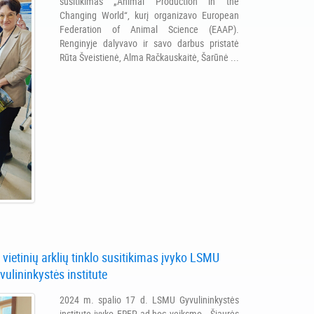
susitikimas „Animal Production in the
Changing World“, kurį organizavo European
Federation of Animal Science (EAAP).
Renginyje dalyvavo ir savo darbus pristatė
Rūta Šveistienė, Alma Račkauskaitė, Šarūnė ...
 vietinių arklių tinklo susitikimas įvyko LSMU
vulininkystės institute
2024 m. spalio 17 d. LSMU Gyvulininkystės
institute įvyko ERFP ad-hoc veiksmo - Šiaurės