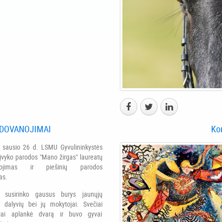
PDOVANOJIMAI
Ko
 sausio 26 d. LSMU Gyvulininkystės
e įvyko parodos "Mano žirgas" laureatų
nojimas ir piešinių parodos
as.
 susirinko gausus burys jaunųjų
 dalyvių bei jų mokytojai. Svečiai
siai aplankė dvarą ir buvo gyvai