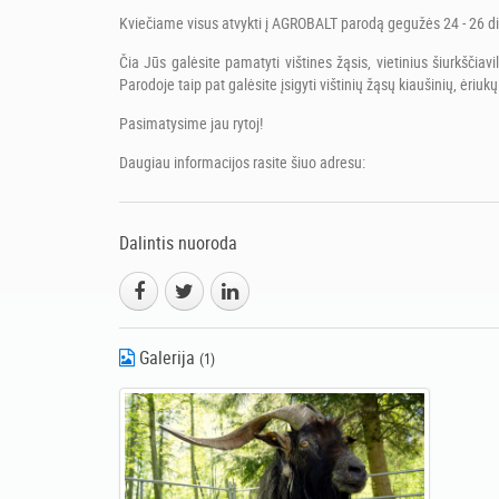
Kviečiame visus atvykti į AGROBALT parodą gegužės 24 - 26 d
Čia Jūs galėsite pamatyti vištines žąsis, vietinius šiurkščiavi
Parodoje taip pat galėsite įsigyti vištinių žąsų kiaušinių, ėriu
Pasimatysime jau rytoj!
Daugiau informacijos rasite šiuo adresu:
Dalintis nuoroda
Galerija
(1)