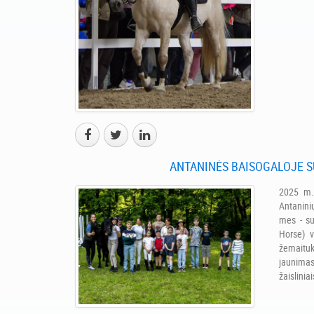
ANTANINĖS BAISOGALOJE S
2025 m. 
Antanini
mes - su
Horse) 
žemaitu
jaunima
žaisliniai