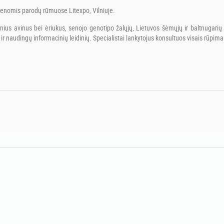
ienomis parodų rūmuose Litexpo, Vilniuje.
lnius avinus bei ėriukus, senojo genotipo žalųjų, Lietuvos šėmųjų ir baltnugarių g
kų ir naudingų informacinių leidinių. Specialistai lankytojus konsultuos visais rūpim