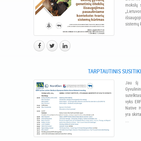
mokslų s
„Lietuvo
išsaugoj
sistemų k
TARPTAUTINIS SUSITI
Jau šį 
Gyvulini
sutelktas
vyks ERF
Native H
yra skirt
...