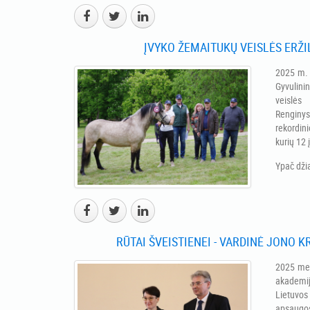
ĮVYKO ŽEMAITUKŲ VEISLĖS ERŽI
2025 m. 
Gyvulin
veislės
Rengin
rekordini
kurių 12 į
Ypač dži
RŪTAI ŠVEISTIENEI - VARDINĖ JONO 
2025 met
akademi
Lietuvo
apsaugo