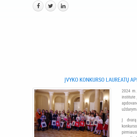
ĮVYKO KONKURSO LAUREATŲ A
2024 m.
institut
apdova
uždarym
Į dvarą
konkurso
pirmiau