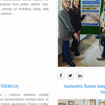
eistienei buvo įteikta vardinė Jono
o premija už mokslinių darbų ciklą
vietiniai ...
FERENCIJĄ
Tarptautinis Šiaurės šalių
Gy
me į Lietuvos sveikatos mokslų
eto Gyvulininkystės instituto kartu su
s mokslų akademijos Žemės ir miškų