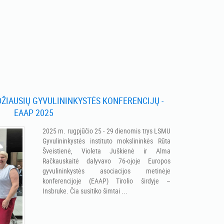
ŽIAUSIŲ GYVULININKYSTĖS KONFERENCIJŲ -
EAAP 2025
2025 m. rugpjūčio 25 - 29 dienomis trys LSMU
Gyvulininkystės instituto mokslininkės Rūta
Šveistienė, Violeta Juškienė ir Alma
Račkauskaitė dalyvavo 76-ojoje Europos
gyvulininkystės asociacijos metinėje
konferencijoje (EAAP) Tirolio širdyje –
Insbruke. Čia susitiko šimtai ...