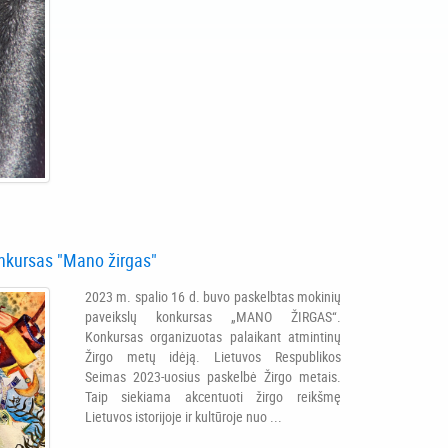
nkursas "Mano žirgas"
2023 m. spalio 16 d. buvo paskelbtas mokinių
paveikslų konkursas „MANO ŽIRGAS“.
Konkursas organizuotas palaikant atmintinų
Žirgo metų idėją. Lietuvos Respublikos
Seimas 2023-uosius paskelbė Žirgo metais.
Taip siekiama akcentuoti žirgo reikšmę
Lietuvos istorijoje ir kultūroje nuo ...