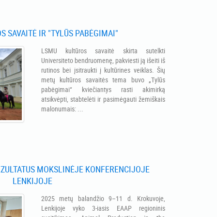
 SAVAITĖ IR "TYLŪS PABĖGIMAI"
LSMU kultūros savaitė skirta sutelkti
Universiteto bendruomenę, pakviesti ją išeiti iš
rutinos bei įsitraukti į kultūrines veiklas. Šių
metų kultūros savaitės tema buvo „Tylūs
pabėgimai“ kviečiantys rasti akimirką
atsikvėpti, stabtelėti ir pasimėgauti žemiškais
malonumais: ...
EZULTATUS MOKSLINĖJE KONFERENCIJOJE
LENKIJOJE
2025 metų balandžio 9–11 d. Krokuvoje,
Lenkijoje vyko 3-iasis EAAP regioninis