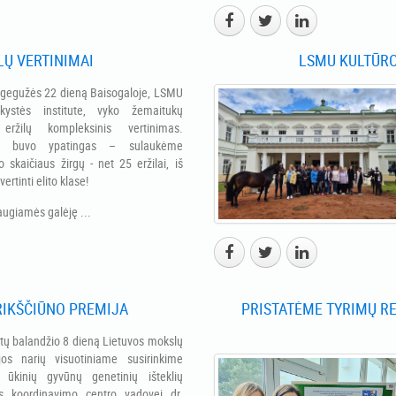
LŲ VERTINIMAI
LSMU KULTŪROS
gegužės 22 dieną Baisogaloje, LSMU
inkystės institute, vyko žemaitukų
 eržilų kompleksinis vertinimas.
ys buvo ypatingas – sulaukėme
o skaičiaus žirgų - net 25 eržilai, iš
vertinti elito klase!
augiamės galėję ...
KRIKŠČIŪNO PREMIJA
PRISTATĖME TYRIMŲ R
ų balandžio 8 dieną Lietuvos mokslų
jos narių visuotiniame susirinkime
s ūkinių gyvūnų genetinių išteklių
s koordinavimo centro vadovei dr.