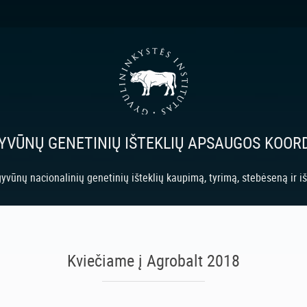
GYVŪNŲ GENETINIŲ IŠTEKLIŲ APSAUGOS KOO
yvūnų nacionalinių genetinių išteklių kaupimą, tyrimą, stebėseną ir 
Kviečiame į Agrobalt 2018