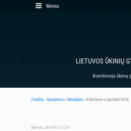
Skip to main content
Meniu
LIETUVOS ŪKINIŲ 
Koordinuoja ūkinių g
Pradžia
»
Naujienos
»
Aktualijos
» Kviečiame į Agrobalt 2018
Įkėlė
gic
, 2018-05-23 15:10