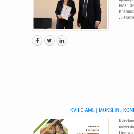
Rūtai Šv
Kriščiūn
„Lietuvos 
KVIEČIAME Į MOKSLINĘ KON
Kviečia
universit
Lietuvo