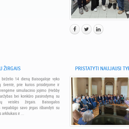
U ŽIRGAIS
PRISTATYTI NAUJAUSI TY
birželio 14 dieną Baisogaloje vyko
ų šventė, prie kurios prisidėjome ir
rengėme simuliacinio jojimo (Hebby
varžybas bei konkūro pasirodymą su
kų veislės žirgais. Baisogalos
s nepabūgo savo jėgas išbandyti su
s arkliukais ir ...