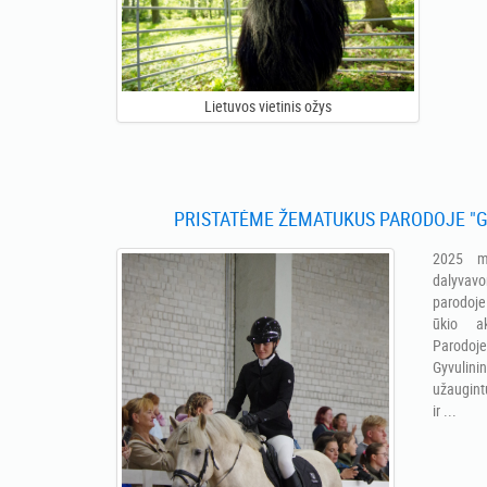
Lietuvos vietinis ožys
PRISTATĖME ŽEMATUKUS PARODOJE "G
2025 m
dalyvavo
parodoj
ūkio ak
Parodo
Gyvulin
užaugint
ir ...