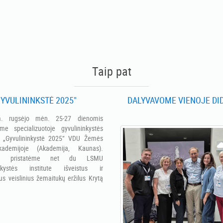
Taip pat
YVULININKSTĖ 2025"
DALYVAVOME VIENOJE DID
. rugsėjo mėn. 25-27 dienomis
me specializuotoje gyvulininkystės
e „Gyvulininkystė 2025“ VDU Žemės
ademijoje (Akademija, Kaunas).
je pristatėme net du LSMU
inkystės institute išveistus ir
us veislinius žemaitukų eržilus Krytą