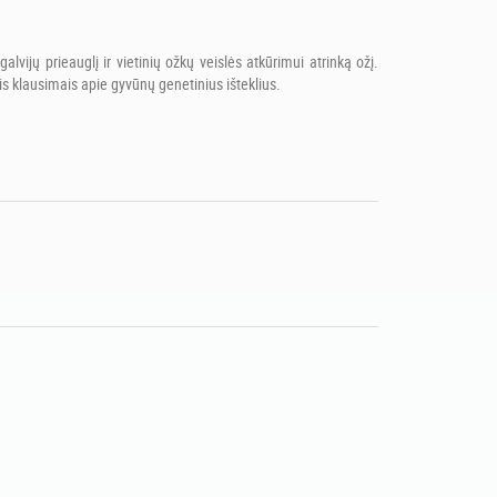
alvijų prieauglį ir vietinių ožkų veislės atkūrimui atrinką ožį.
ais klausimais apie gyvūnų genetinius išteklius.