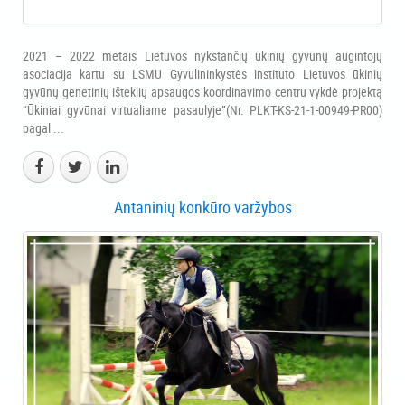
2021 – 2022 metais Lietuvos nykstančių ūkinių gyvūnų augintojų
asociacija kartu su LSMU Gyvulininkystės instituto Lietuvos ūkinių
gyvūnų genetinių išteklių apsaugos koordinavimo centru vykdė projektą
“Ūkiniai gyvūnai virtualiame pasaulyje”(Nr. PLKT-KS-21-1-00949-PR00)
pagal ...
Antaninių konkūro varžybos