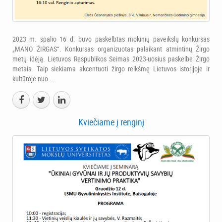
2023 m. spalio 16 d. buvo paskelbtas mokinių paveikslų konkursas
„MANO ŽIRGAS“. Konkursas organizuotas palaikant atmintinų Žirgo
metų idėją. Lietuvos Respublikos Seimas 2023-uosius paskelbė Žirgo
metais. Taip siekiama akcentuoti žirgo reikšmę Lietuvos istorijoje ir
kultūroje nuo ...
Kviečiame į renginį