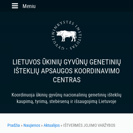
Skip to main content
Meniu
LIETUVOS ŪKINIŲ GYVŪNŲ GENETINIŲ
IŠTEKLIŲ APSAUGOS KOORDINAVIMO
CENTRAS
Koordinuoja ūkinių gyvūnų nacionalinių genetinių išteklių
kaupimą, tyrimą, stebėseną ir išsaugojimą Lietuvoje
Pradžia
»
Naujienos
»
Aktualijos
» IŠTVERMĖS JOJIMO VARŽYBOS