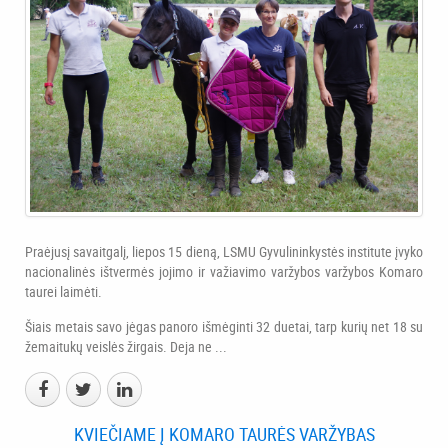
Praėjusį savaitgalį, liepos 15 dieną, LSMU Gyvulininkystės institute įvyko
nacionalinės ištvermės jojimo ir važiavimo varžybos varžybos Komaro
taurei laimėti.
Šiais metais savo jėgas panoro išmėginti 32 duetai, tarp kurių net 18 su
žemaitukų veislės žirgais. Deja ne ...
KVIEČIAME Į KOMARO TAURĖS VARŽYBAS