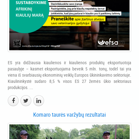
ES yra didžiausia kiaulienos ir kiaulienos produktų eksportuotoja
pasaulyje – kasmet eksportuojama beveik 5 mln. tonų, todėl tai yra
viena iš svarbiausių ekonominių veiklų Europos ūkininkavimo sektoriuje.
Kiaulininkystė sudaro 8,5 % visos ES 27 žemės ūkio sektoriaus
produkcijos. ...
Komaro taurės varžybų rezultatai