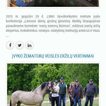
2025 m. gegužės 29 d. LSMU Gyvulininkystės institute įvyko
konferencija „Lietuvos ūkinių gyvūnų genetinių išteklių išsaugojimas
pasauliniame kontekste: tvarių sistemų kūrimas“, subūrusi įvairių sričių
ekspertus, mokslininkus, veisėjus, valstybinių institucijų atstovus ir visus,
...
ĮVYKO ŽEMAITUKŲ VEISLĖS ERŽILŲ VERTINIMAI