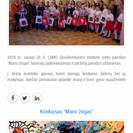
2024 m. sausio 26 d. LSMU Gyvulininkystės institute įvyko parodos
"Mano žirgas" laureatų apdovanojimas ir piešinių parodos uždarymas.
Į dvarą susirinko gausus burys jaunųjų konkurso dalyvių bei jų
mokytojai. Svečiai pirmiausiai aplankė dvarą ir buvo gyvai supažindinti
...
Konkursas "Mano žirgas"