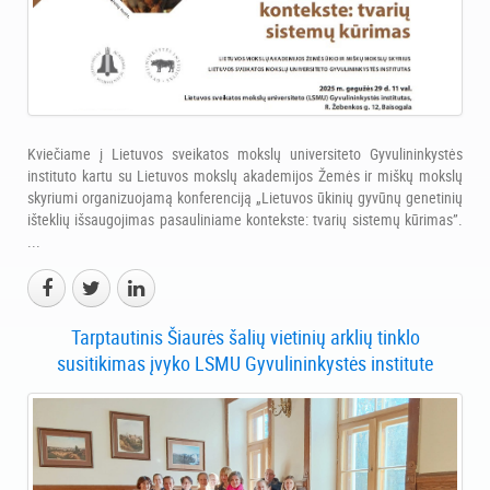
Kviečiame į Lietuvos sveikatos mokslų universiteto Gyvulininkystės
instituto kartu su Lietuvos mokslų akademijos Žemės ir miškų mokslų
skyriumi organizuojamą konferenciją „Lietuvos ūkinių gyvūnų genetinių
išteklių išsaugojimas pasauliniame kontekste: tvarių sistemų kūrimas”.
...
Tarptautinis Šiaurės šalių vietinių arklių tinklo
susitikimas įvyko LSMU Gyvulininkystės institute