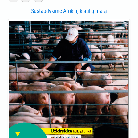
Sustabdykime Afrikinį kiaulių marą