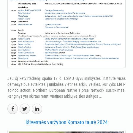
Jau šį ketvirtadienį, spalio 17 d. LSMU Gyvulininkystės institute visas
dėmesys bus sutelktas į unikalias vietines arklių veisles, kur vyks ERFP
ad-hoc action: Northern European Native Horse Network susitikimas.
Renginys yra skirtas remti vietines arklių veisles Baltijos ...
Ištvermės varžybos Komaro taurė 2024