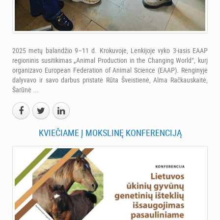
2025 metų balandžio 9–11 d. Krokuvoje, Lenkijoje vyko 3-iasis EAAP
regioninis susitikimas „Animal Production in the Changing World“, kurį
organizavo European Federation of Animal Science (EAAP). Renginyje
dalyvavo ir savo darbus pristatė Rūta Šveistienė, Alma Račkauskaitė,
Šarūnė ...
KVIEČIAME Į MOKSLINĘ KONFERENCIJĄ