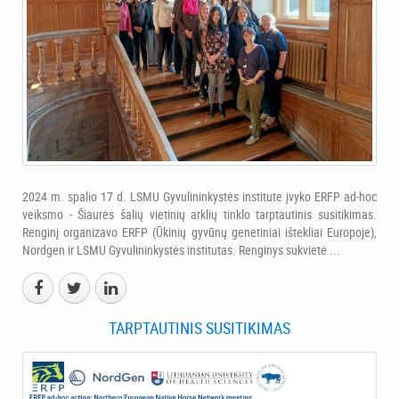
2024 m. spalio 17 d. LSMU Gyvulininkystės institute įvyko ERFP ad-hoc
veiksmo - Šiaurės šalių vietinių arklių tinklo tarptautinis susitikimas.
Renginį organizavo ERFP (Ūkinių gyvūnų genetiniai ištekliai Europoje),
Nordgen ir LSMU Gyvulininkystės institutas. Renginys sukvietė ...
TARPTAUTINIS SUSITIKIMAS