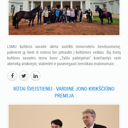
LSMU kultūros savaitė skirta sutelkti Universiteto bendruomenę,
pakviesti ją išeiti iš rutinos bei įsitraukti į kultūrines veiklas. Šių metų
kultūros savaitės tema buvo „Tylūs pabėgimai“ kviečiantys rasti
akimirką atsikvėpti, stabtelėti ir pasimėgauti žemiškais malonumais: ...
RŪTAI ŠVEISTIENEI - VARDINĖ JONO KRIKŠČIŪNO
PREMIJA