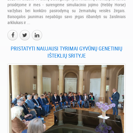
prisidėjome ir mes - surengėme simuliacinio jojimo (Hebby Horse)
varžybas bei konkūro pasirodymą su žemaitukų veislės žirgais.
Baisogalos jaunimas nepabūgo savo jėgas išbandyti su žaisliniais
arkliukais ir ...
PRISTATYTI NAUJAUSI TYRIMAI GYVŪNŲ GENETINIŲ
IŠTEKLIŲ SRITYJE