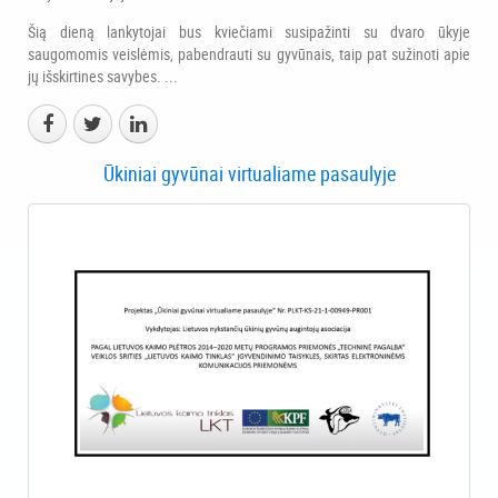
Šią dieną lankytojai bus kviečiami susipažinti su dvaro ūkyje
saugomomis veislėmis, pabendrauti su gyvūnais, taip pat sužinoti apie
jų išskirtines savybes. ...
Ūkiniai gyvūnai virtualiame pasaulyje