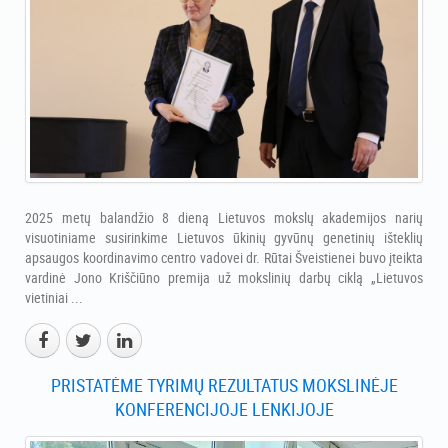
2025 metų balandžio 8 dieną Lietuvos mokslų akademijos narių
visuotiniame susirinkime Lietuvos ūkinių gyvūnų genetinių išteklių
apsaugos koordinavimo centro vadovei dr. Rūtai Šveistienei buvo įteikta
vardinė Jono Kriščiūno premija už mokslinių darbų ciklą „Lietuvos
vietiniai ...
PRISTATĖME TYRIMŲ REZULTATUS MOKSLINĖJE
KONFERENCIJOJE LENKIJOJE