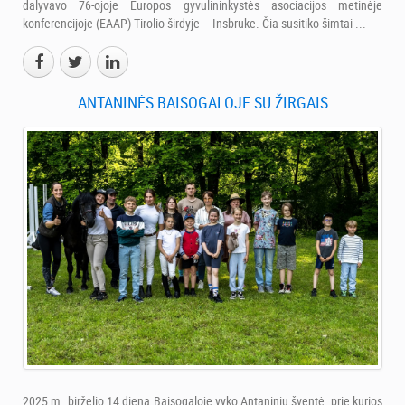
dalyvavo 76-ojoje Europos gyvulininkystės asociacijos metinėje
konferencijoje (EAAP) Tirolio širdyje – Insbruke. Čia susitiko šimtai ...
ANTANINĖS BAISOGALOJE SU ŽIRGAIS
2025 m. birželio 14 dieną Baisogaloje vyko Antaninių šventė, prie kurios