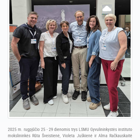
2025 m. rugpjūčio 25 - 29 dienomis trys LSMU Gyvulininkystės instituto
mokslininkės Rūta Šveistienė, Violeta Juškienė ir Alma Račkauskaitė