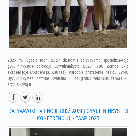
2025 m. rugsėjo mėn. 25-27 dienomis dalyvavome specializuotoje
gyvulininkystės parodoje „Gyvulininkystė 2025“ VDU Žemės ūkio
akademijoje (Akademija, Kaunas). Parodoje pristatėme net du LSMU
Gyvulininkystės institute išveistus ir užaugintus veislinius žemaitukų
eržilus Krytą ir ...
DALYVAVOME VIENOJE DIDŽIAUSIŲ GYVULININKYSTĖS
KONFERENCIJŲ - EAAP 2025