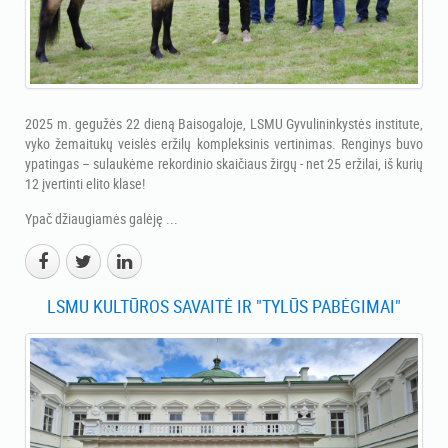
2025 m. gegužės 22 dieną Baisogaloje, LSMU Gyvulininkystės institute,
vyko žemaitukų veislės eržilų kompleksinis vertinimas. Renginys buvo
ypatingas – sulaukėme rekordinio skaičiaus žirgų - net 25 eržilai, iš kurių
12 įvertinti elito klase!
Ypač džiaugiamės galėję ...
LSMU KULTŪROS SAVAITĖ IR "TYLŪS PABĖGIMAI"